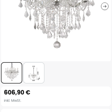
Zum
606,90 €
Anfang
der
inkl. MwSt.
Bildgalerie