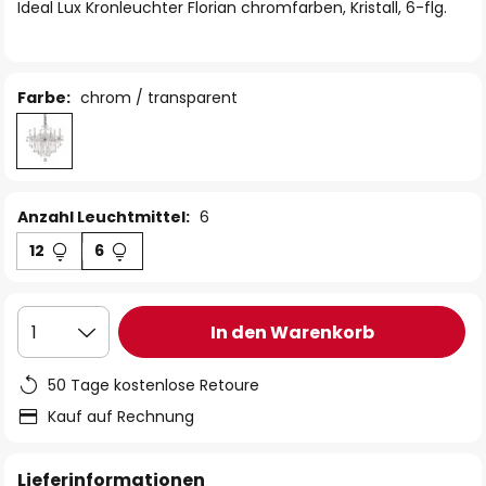
springen
Ideal Lux Kronleuchter Florian chromfarben, Kristall, 6-flg.
Farbe:
chrom / transparent
Anzahl Leuchtmittel:
6
12
6
In den Warenkorb
1
50 Tage kostenlose Retoure
Kauf auf Rechnung
Lieferinformationen