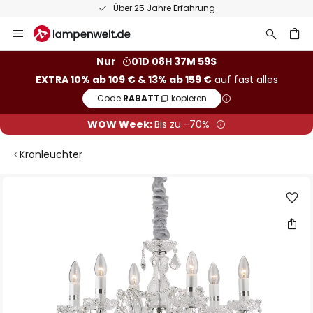
Über 25 Jahre Erfahrung
Zum
Inhalt
springen
he
Nur
01D 08H 37M 58S
EXTRA 10% ab 109 € & 13% ab 159 €
auf fast alles
Code:
RABATT
kopieren
WOW Week:
Bis zu -70%
Kronleuchter
Zum
Ende
der
Bildgalerie
springen