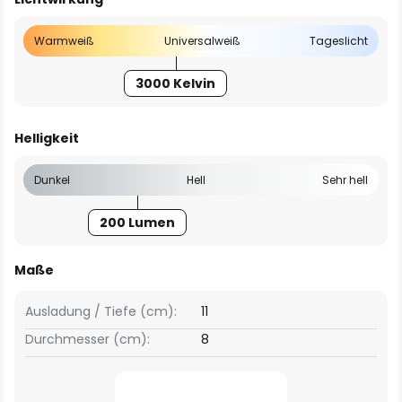
Warmweiß
Universalweiß
Tageslicht
3000 Kelvin
Helligkeit
Dunkel
Hell
Sehr hell
200 Lumen
Maße
Ausladung / Tiefe (cm):
11
Durchmesser (cm):
8