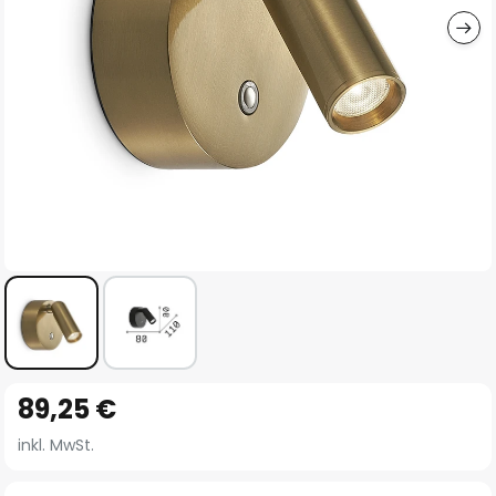
Zum
89,25 €
Anfang
der
inkl. MwSt.
Bildgalerie