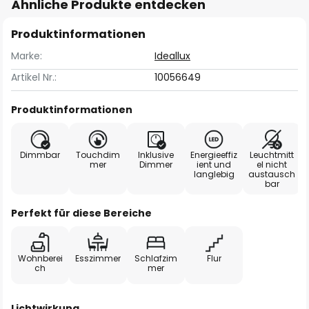
Ähnliche Produkte entdecken
Produktinformationen
Marke:
Ideallux
Artikel Nr.:
10056649
Produktinformationen
Dimmbar
Touchdim
Inklusive
Energieeffiz
Leuchtmitt
mer
Dimmer
ient und
el nicht
langlebig
austausch
bar
Perfekt für diese Bereiche
Wohnberei
Esszimmer
Schlafzim
Flur
ch
mer
Lichtwirkung