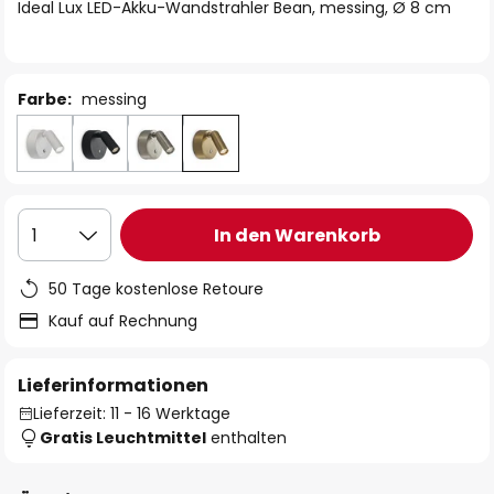
springen
Ideal Lux LED-Akku-Wandstrahler Bean, messing, Ø 8 cm
Farbe:
messing
In den Warenkorb
1
50 Tage kostenlose Retoure
Kauf auf Rechnung
Lieferinformationen
Lieferzeit: 11 - 16 Werktage
Gratis Leuchtmittel
enthalten