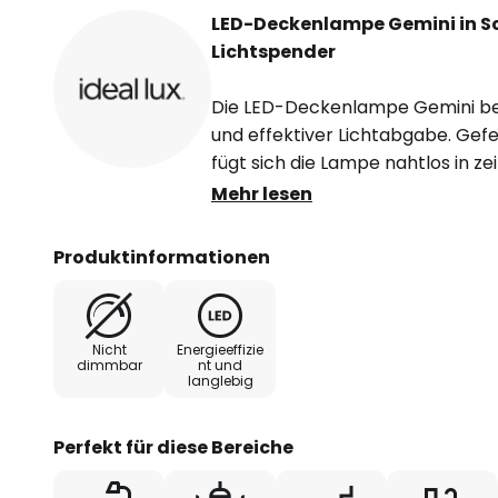
LED-Deckenlampe Gemini in Sc
Lichtspender
Die LED-Deckenlampe Gemini be
und effektiver Lichtabgabe. Gefer
fügt sich die Lampe nahtlos in 
Mit ihrer integrierten LED-Lichtqu
Mehr lesen
gleichmäßige Ausleuchtung in w
angenehme Atmosphäre schafft.
Produktinformationen
die dezente Farbgebung machen s
Beleuchtungselement für Wohn-
Flurbereich.
Nicht
Energieeffizie
dimmbar
nt und
langlebig
Die fest verbaute LED-Technologi
Lebensdauer, sondern auch energi
Alltag bereichert. Die Kombinati
Perfekt für diese Bereiche
Ästhetik macht die LED-Deckenl
Wahl für Räume, in denen stilvol