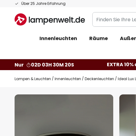
Zum
Über 25 Jahre Erfahrung
Inhalt
Finden
springen
Sie
Ihre
Innenleuchten
Räume
Außen
Leuchte...
EXTRA 10% a
Nur
02D 03H 30M 19S
Lampen & Leuchten
Innenleuchten
Deckenleuchten
Ideal Lux
Zum
Ende
der
Bildgalerie
springen