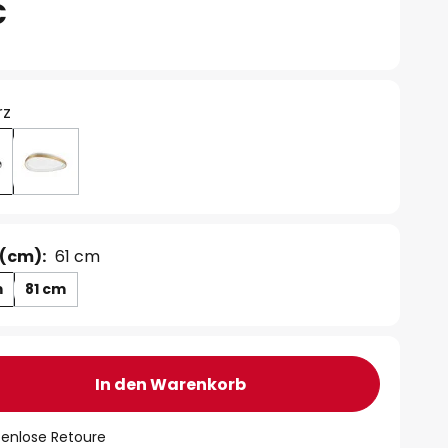
€
rz
(cm):
61 cm
m
81 cm
In den Warenkorb
tenlose Retoure