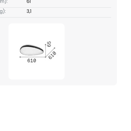
m):
61
g):
3,1