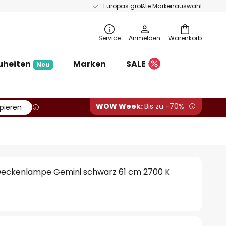
Europas größte Markenauswahl
Service
Anmelden
Warenkorb
uheiten
Marken
SALE
Neu
WOW Week:
Bis zu -70%
pieren
-Deckenlampe Gemini schwarz 61 cm 2700 K