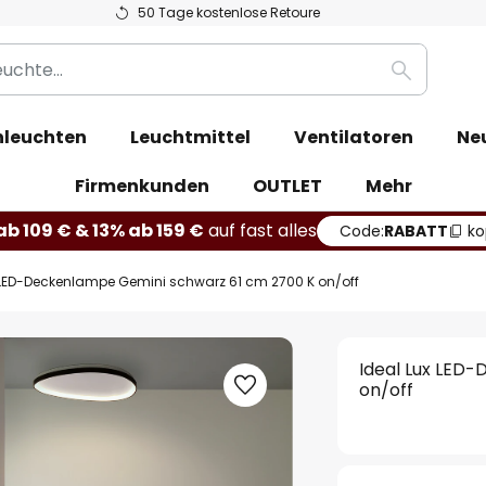
50 Tage kostenlose Retoure
Suche
leuchten
Leuchtmittel
Ventilatoren
Ne
Firmenkunden
OUTLET
Mehr
b 109 € & 13% ab 159 €
auf fast alles
Code:
RABATT
ko
 LED-Deckenlampe Gemini schwarz 61 cm 2700 K on/off
Ideal Lux LED
on/off