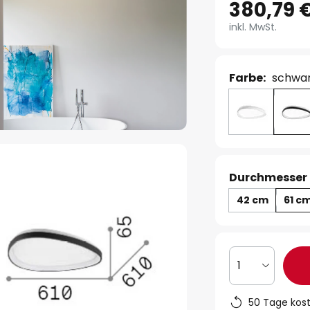
380,79 
inkl. MwSt.
Farbe:
schwa
Durchmesser 
42 cm
61 c
1
50 Tage kos