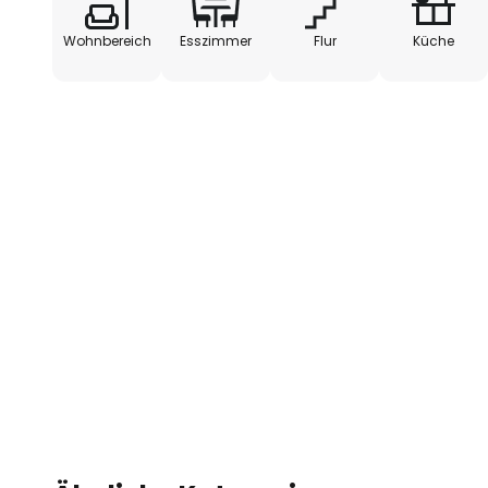
Wohlfühlambiente im Vordergru
Wohnbereich
Esszimmer
Flur
Küche