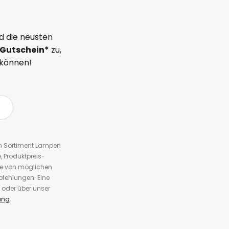
d die neusten
Gutschein*
zu,
 können!
em Sortiment Lampen
 Produktpreis-
te von möglichen
fehlungen. Eine
 oder über unser
ung
.