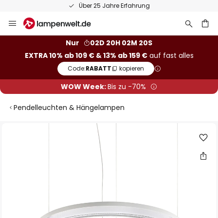
Über 25 Jahre Erfahrung
Zum
Inhalt
springen
he
Nur
02D 20H 02M 19S
EXTRA 10% ab 109 € & 13% ab 159 €
auf fast alles
Code:
RABATT
kopieren
WOW Week:
Bis zu -70%
Pendelleuchten & Hängelampen
Zum
Ende
der
Bildgalerie
springen