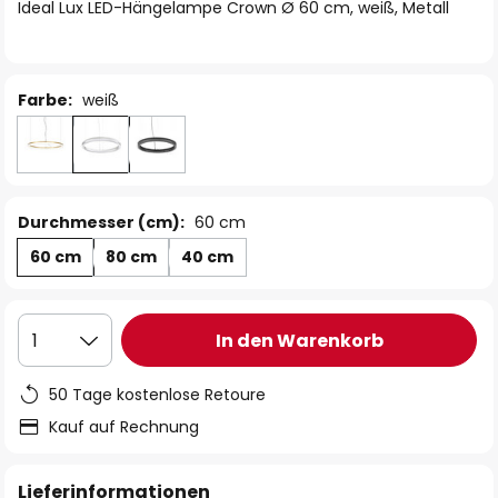
springen
Ideal Lux LED-Hängelampe Crown Ø 60 cm, weiß, Metall
Farbe:
weiß
Durchmesser (cm):
60 cm
60 cm
80 cm
40 cm
In den Warenkorb
1
50 Tage kostenlose Retoure
Kauf auf Rechnung
Lieferinformationen