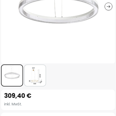
Zum
309,40 €
Anfang
der
inkl. MwSt.
Bildgalerie