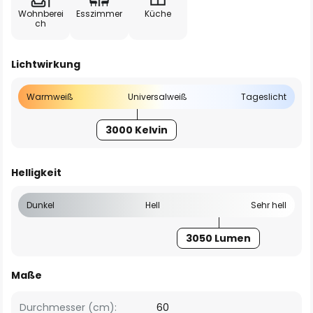
Wohnberei
Esszimmer
Küche
ch
Lichtwirkung
Warmweiß
Universalweiß
Tageslicht
3000 Kelvin
Helligkeit
Dunkel
Hell
Sehr hell
3050 Lumen
Maße
Durchmesser (cm):
60