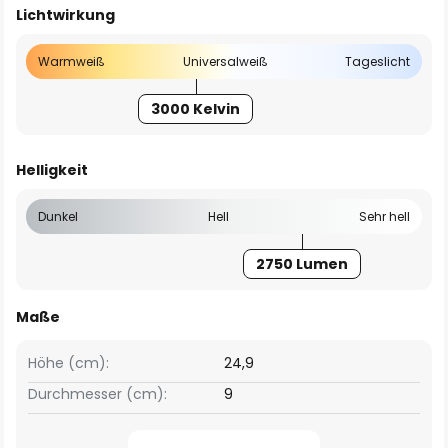
Lichtwirkung
Warmweiß
Universalweiß
Tageslicht
3000 Kelvin
Helligkeit
Dunkel
Hell
Sehr hell
2750 Lumen
Maße
Höhe (cm):
24,9
Durchmesser (cm):
9