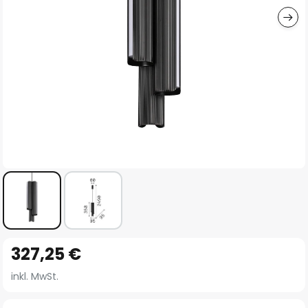
Zum
327,25 €
Anfang
der
inkl. MwSt.
Bildgalerie