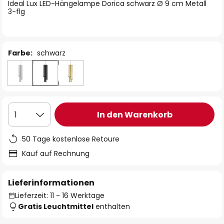
springen
Ideal Lux LED-Hängelampe Dorica schwarz Ø 9 cm Metall
3-flg
Farbe:
schwarz
In den Warenkorb
1
50 Tage kostenlose Retoure
Kauf auf Rechnung
Lieferinformationen
Lieferzeit: 11 - 16 Werktage
Gratis Leuchtmittel
enthalten