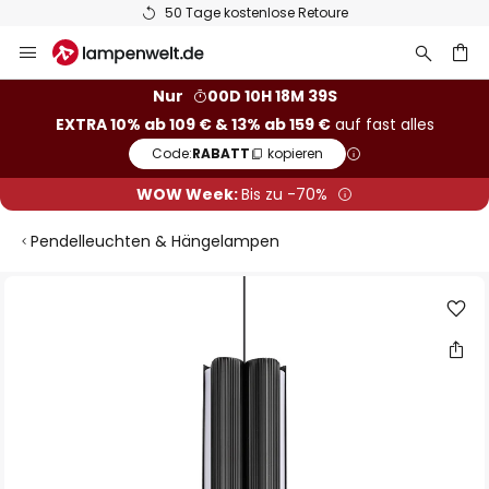
50 Tage kostenlose Retoure
Zum
Inhalt
springen
he
Nur
00D 10H 18M 38S
EXTRA 10% ab 109 € & 13% ab 159 €
auf fast alles
Code:
RABATT
kopieren
WOW Week:
Bis zu -70%
Pendelleuchten & Hängelampen
Zum
Ende
der
Bildgalerie
springen