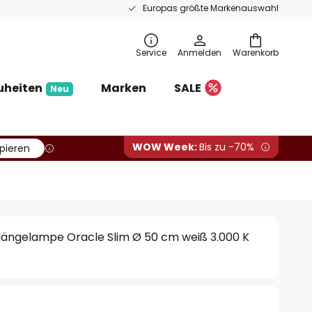
Europas größte Markenauswahl
Service
Anmelden
Warenkorb
uheiten
Marken
SALE
Neu
WOW Week:
Bis zu -70%
pieren
-Hängelampe Oracle Slim Ø 50 cm weiß 3.000 K
€