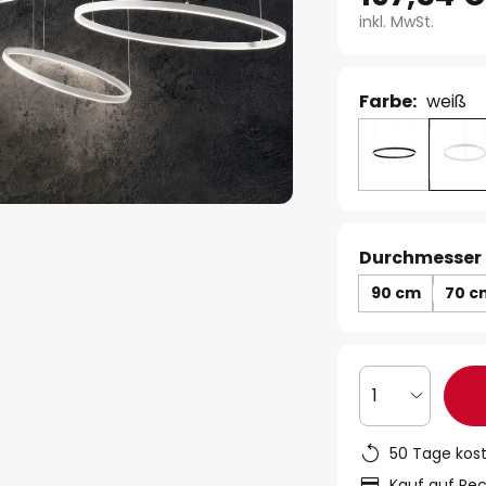
inkl. MwSt.
Farbe:
weiß
Durchmesser 
90 cm
70 c
1
50 Tage kos
Kauf auf Re