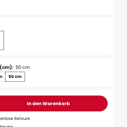
(cm):
50 cm
m
50 cm
In den Warenkorb
tenlose Retoure
chnung