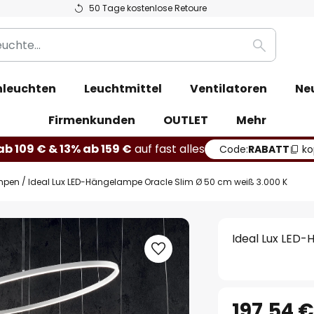
50 Tage kostenlose Retoure
Suche
leuchten
Leuchtmittel
Ventilatoren
Ne
Firmenkunden
OUTLET
Mehr
b 109 € & 13% ab 159 €
auf fast alles
Code:
RABATT
ko
mpen
Ideal Lux LED-Hängelampe Oracle Slim Ø 50 cm weiß 3.000 K
Ideal Lux LED
197,54 