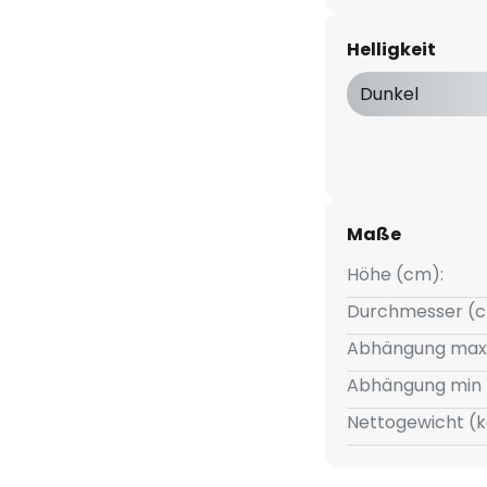
m Licht angenehm beleuchten.
stückt, der aus einem dünnen
Helligkeit
erbauten LEDs verbergen sich
ende, die die Lichtabstrahlung
Dunkel
en modernen Wohn- und
Maße
Höhe (cm):
Durchmesser (c
Abhängung max
Abhängung min 
Nettogewicht (k