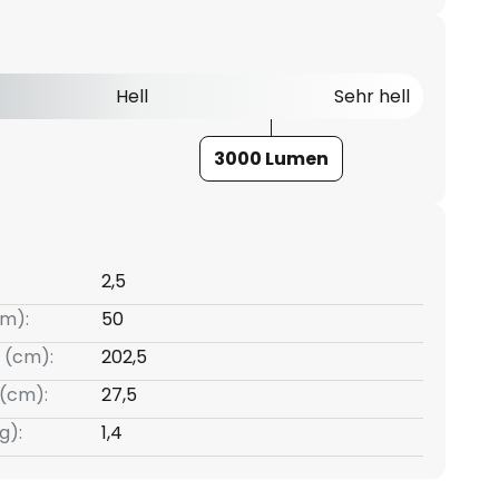
Hell
Sehr hell
3000 Lumen
2,5
m):
50
 (cm):
202,5
(cm):
27,5
g):
1,4