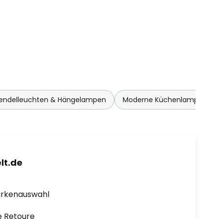
endelleuchten & Hängelampen
Moderne Küchenlampen
lt.de
arkenauswahl
e Retoure