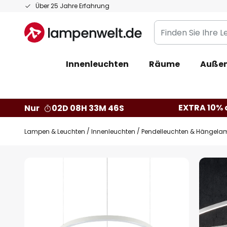
Zum
Über 25 Jahre Erfahrung
Inhalt
Finden
springen
Sie
Ihre
Innenleuchten
Räume
Außen
Leuchte...
EXTRA 10% a
Nur
02D 08H 33M 45S
Lampen & Leuchten
Innenleuchten
Pendelleuchten & Hängela
Zum
Ende
der
Bildgalerie
springen