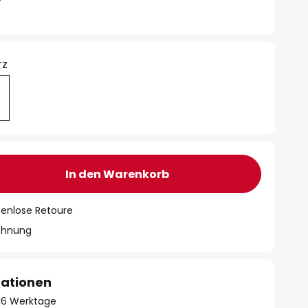
rz
In den Warenkorb
tenlose Retoure
chnung
mationen
- 16 Werktage