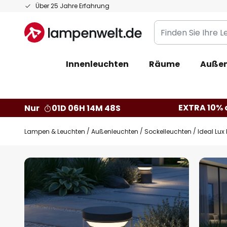
Zum
Über 25 Jahre Erfahrung
Inhalt
Finden
springen
Sie
Ihre
Innenleuchten
Räume
Außen
Leuchte...
EXTRA 10% a
Nur
01D 06H 14M 47S
Lampen & Leuchten
Außenleuchten
Sockelleuchten
Ideal Lux
Zum
Ende
der
Bildgalerie
springen