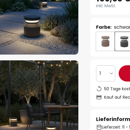
inkl. MwSt.
Farbe:
schwa
1
50 Tage kos
Kauf auf Re
Lieferinfor
Lieferzeit: 11 