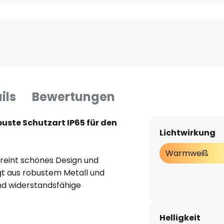
ils
Bewertungen
uste Schutzart IP65 für den
Lichtwirkung
Warmweiß
reint schönes Design und
gt aus robustem Metall und
und widerstandsfähige
 von IP65 ist diese Leuchte
bereich geeignet, da sie
Helligkeit
er geschützt ist. Die