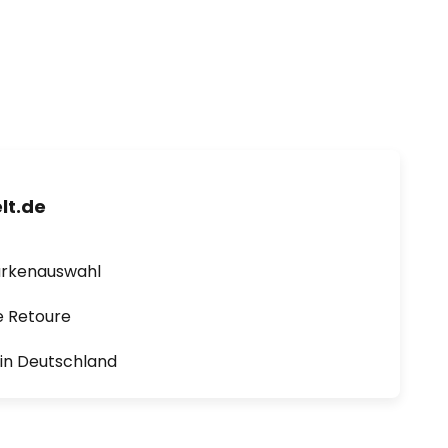
lt.de
arkenauswahl
e Retoure
1 in Deutschland