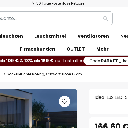
50 Tage kostenlose Retoure
Suche
leuchten
Leuchtmittel
Ventilatoren
Ne
Firmenkunden
OUTLET
Mehr
b 109 € & 13% ab 159 €
auf fast alles
Code:
RABATT
ko
 LED-Sockelleuchte Boeing, schwarz, Höhe 15 cm
Ideal Lux LED-
166,60 