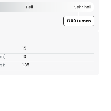
Hell
Sehr hell
1700 Lumen
15
m):
13
g):
1,35