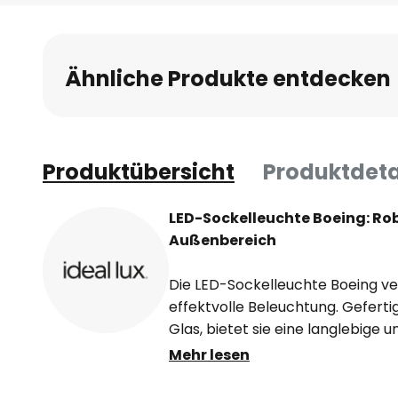
Anfang
der
Bildgalerie
Ähnliche Produkte entdecken
springen
Produktübersicht
Produktdeta
LED-Sockelleuchte Boeing: Rob
Außenbereich
Die LED-Sockelleuchte Boeing ve
effektvolle Beleuchtung. Geferti
Glas, bietet sie eine langlebige 
Konstruktion. Mit einer Schutzart
Mehr lesen
bestens für den Einsatz im Außen
zuverlässig gegen Staub und Wass