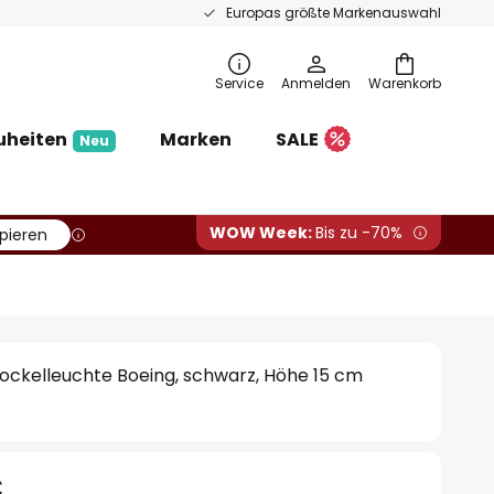
Europas größte Markenauswahl
Service
Anmelden
Warenkorb
uheiten
Marken
SALE
Neu
WOW Week:
Bis zu -70%
pieren
Sockelleuchte Boeing, schwarz, Höhe 15 cm
€