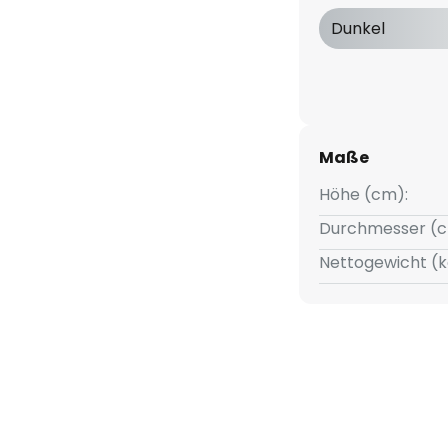
 eine angenehme und
Dunkel
n Außenbereich in ein
LED-Sockelleuchte Boeing
nde Beleuchtung, die nicht nur
Maße
usst ist. Mit einer exzellenten
Höhe (cm):
ine natürliche und lebendige
n authentisch und klar
Durchmesser (c
t die perfekte Wahl für alle, die
Nettogewicht (k
en.
aturen von - 15° bis + 45°