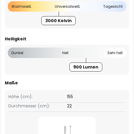
Warmweiß
Universalweiß
Tageslicht
3000 Kelvin
Helligkeit
Dunkel
Hell
Sehr hell
900 Lumen
Maße
Höhe (cm):
155
Durchmesser (cm):
22