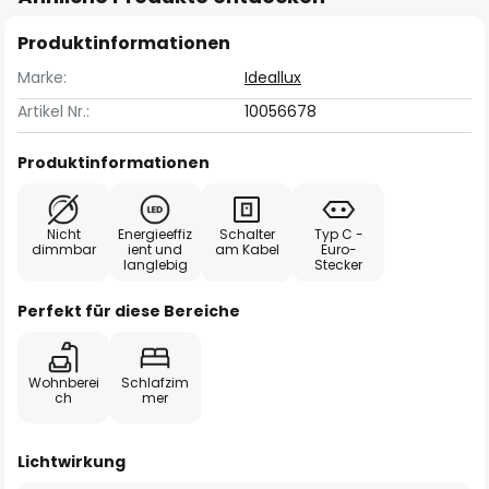
Produktinformationen
Marke:
Ideallux
Artikel Nr.:
10056678
Produktinformationen
Nicht
Energieeffiz
Schalter
Typ C -
dimmbar
ient und
am Kabel
Euro-
langlebig
Stecker
Perfekt für diese Bereiche
Wohnberei
Schlafzim
ch
mer
Lichtwirkung