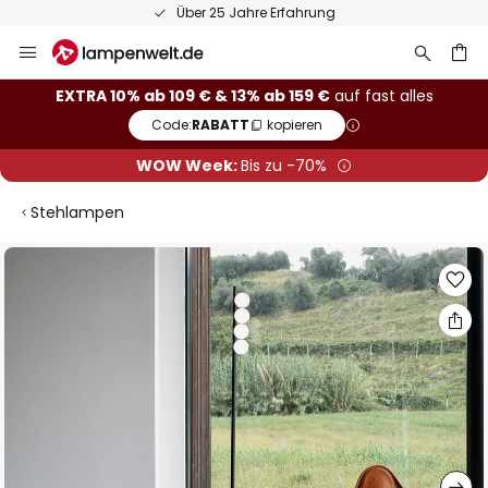
Über 25 Jahre Erfahrung
Zum
Inhalt
springen
he
EXTRA 10% ab 109 € & 13% ab 159 €
auf fast alles
Code:
RABATT
kopieren
WOW Week:
Bis zu -70%
Stehlampen
Zum
Ende
der
Bildgalerie
springen