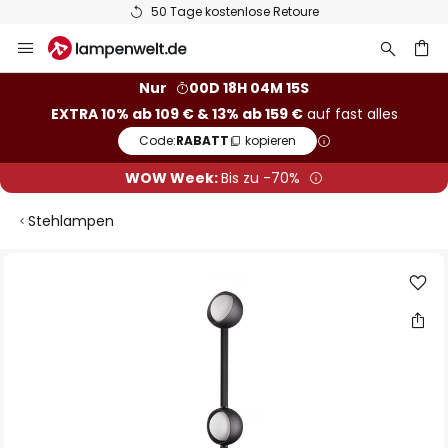
50 Tage kostenlose Retoure
Zum
Inhalt
springen
he
Nur
00D 18H 04M 15S
EXTRA 10% ab 109 € & 13% ab 159 €
auf fast alles
Code:
RABATT
kopieren
WOW Week:
Bis zu -70%
Stehlampen
Zum
Ende
der
Bildgalerie
springen