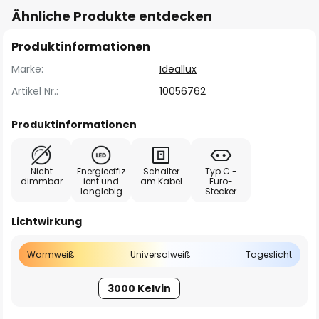
Ähnliche Produkte entdecken
Produktinformationen
Marke:
Ideallux
Artikel Nr.:
10056762
Produktinformationen
Nicht
Energieeffiz
Schalter
Typ C -
dimmbar
ient und
am Kabel
Euro-
langlebig
Stecker
Lichtwirkung
Warmweiß
Universalweiß
Tageslicht
3000 Kelvin