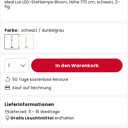
springen
Ideal Lux LED-Stehlampe Bloom, Höhe 170 cm, schwarz, 2-
flg.
Farbe:
schwarz / dunkelgrau
In den Warenkorb
1
50 Tage kostenlose Retoure
Kauf auf Rechnung
Lieferinformationen
Lieferzeit: 11 - 16 Werktage
Gratis Leuchtmittel
enthalten