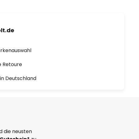
lt.de
arkenauswahl
e Retoure
1 in Deutschland
d die neusten