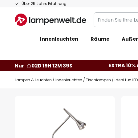
Zum
Über 25 Jahre Erfahrung
Inhalt
Finden
springen
Sie
Ihre
Innenleuchten
Räume
Außen
Leuchte...
EXTRA 10% a
Nur
02D 19H 12M 38S
Lampen & Leuchten
Innenleuchten
Tischlampen
Ideal Lux LE
Zum
Ende
der
Bildgalerie
springen