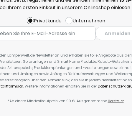
ends. Jetzt registrieren und wir senden Ihnen einen
13
%
-
 bei Ihrem ersten Einkauf in unserem Onlineshop einlösen
Privatkunde
Unternehmen
Anmelden
r den Lampenwelt.de Newsletter an und erhalten sie tolle Angebote aus d
 Ventilatoren, Solaranlagen und Smart Home Produkte, Rabatt-Gutscheine,
der Aktionspakete, Produktempfehlungen und -vorstellungen sowie Inhal
rtnern und Umfragen sowie Anfragen für Kaufbewertungen und Weiteremp
ederzeit möglich über den Abmeldelink, den Sie in jedem Newsletter finden
taktformular
. Weitere Informationen erhalten Sie in der
Datenschutzerklär
*Ab einem Mindestkaufpreis von 99 €. Ausgenommene
Hersteller
.