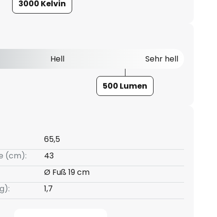
3000 Kelvin
Hell
Sehr hell
500 Lumen
65,5
e (cm):
43
Ø Fuß 19 cm
g):
1,7