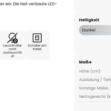
 ein. Die fest verbaute LED-
hmäßige Ausleuchtung und eine
r exzellenten Farbwiedergabe
Helligkeit
aum authentisch und klar
Dunkel
steuert über den enthaltenen
Leuchtmittel
Schalter am
 eine flexible Anpassung der
nicht
Kabel
austauschb
Stimmungen und Anforderungen.
ar
logie bietet nicht nur eine
Maße
 eine nachhaltige Lichtlösung.
Höhe (cm):
ekte Wahl für alle, die Wert auf
.
Ausladung / Tief
Sonstige Maße:
Nettogewicht (k