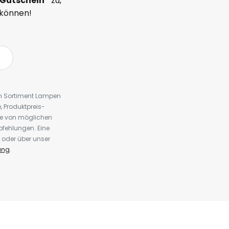
Gutschein*
zu,
 können!
em Sortiment Lampen
 Produktpreis-
te von möglichen
fehlungen. Eine
 oder über unser
ung
.