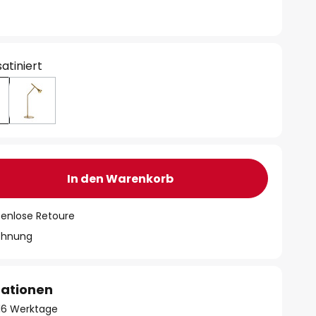
satiniert
In den Warenkorb
tenlose Retoure
chnung
mationen
- 16 Werktage