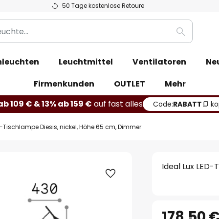
50 Tage kostenlose Retoure
Suche
leuchten
Leuchtmittel
Ventilatoren
Ne
Firmenkunden
OUTLET
Mehr
b 109 € & 13% ab 159 €
auf fast alles
Code:
RABATT
ko
D-Tischlampe Diesis, nickel, Höhe 65 cm, Dimmer
Ideal Lux LED-
178,50 