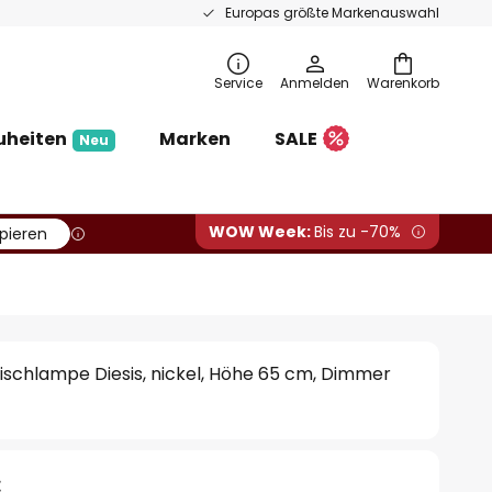
Europas größte Markenauswahl
Service
Anmelden
Warenkorb
uheiten
Marken
SALE
Neu
WOW Week:
Bis zu -70%
pieren
Tischlampe Diesis, nickel, Höhe 65 cm, Dimmer
€