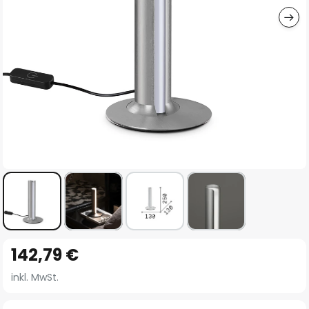
Zum
142,79 €
Anfang
der
inkl. MwSt.
Bildgalerie