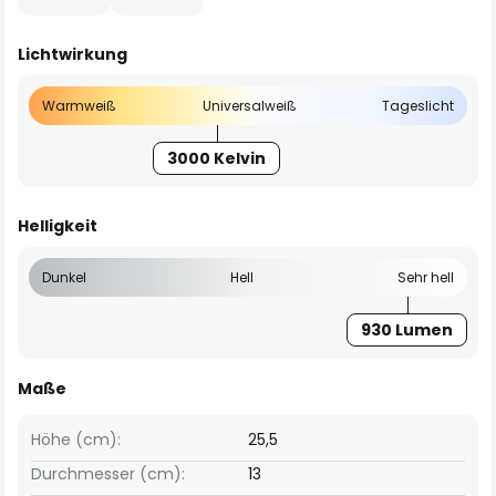
Lichtwirkung
Warmweiß
Universalweiß
Tageslicht
3000 Kelvin
Helligkeit
Dunkel
Hell
Sehr hell
930 Lumen
Maße
Höhe (cm):
25,5
Durchmesser (cm):
13