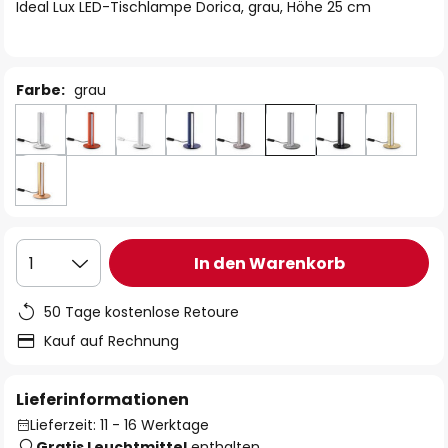
springen
Ideal Lux LED-Tischlampe Dorica, grau, Höhe 25 cm
Farbe:
grau
In den Warenkorb
1
50 Tage kostenlose Retoure
Kauf auf Rechnung
Lieferinformationen
Lieferzeit: 11 - 16 Werktage
Gratis Leuchtmittel
enthalten