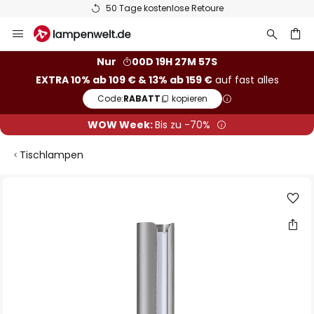
50 Tage kostenlose Retoure
Zum
Inhalt
springen
he
Nur
00D 19H 27M 57S
EXTRA 10% ab 109 € & 13% ab 159 €
auf fast alles
Code:
RABATT
kopieren
WOW Week:
Bis zu -70%
Tischlampen
Zum
Ende
der
Bildgalerie
springen