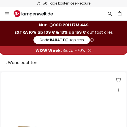
50 Tage kostenlose Retoure
Zum
Inhalt
springen
he
Nur
00D 20H 17M 43S
EXTRA 10% ab 109 € & 13% ab 159 €
auf fast alles
Code:
RABATT
kopieren
WOW Week:
Bis zu -70%
Wandleuchten
Zum
Ende
der
Bildgalerie
springen