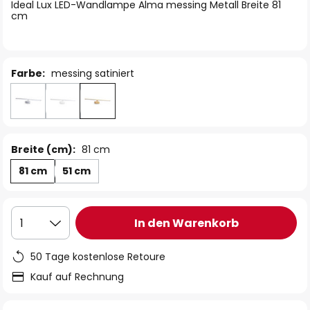
springen
Ideal Lux LED-Wandlampe Alma messing Metall Breite 81
cm
Farbe:
messing satiniert
Breite (cm):
81 cm
81 cm
51 cm
In den Warenkorb
1
50 Tage kostenlose Retoure
Kauf auf Rechnung