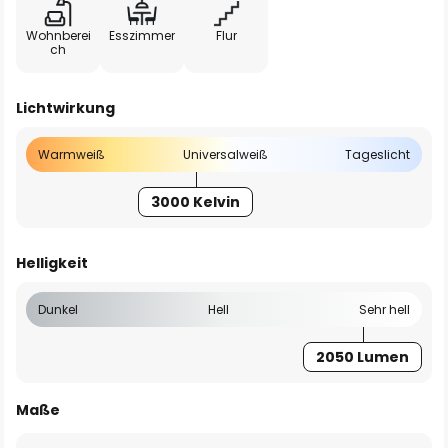
Wohnberei
Esszimmer
Flur
ch
Lichtwirkung
Warmweiß
Universalweiß
Tageslicht
3000 Kelvin
Helligkeit
Dunkel
Hell
Sehr hell
2050 Lumen
Maße