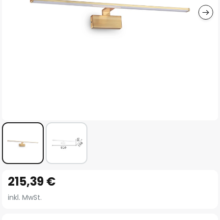
Zum
215,39 €
Anfang
der
inkl. MwSt.
Bildgalerie