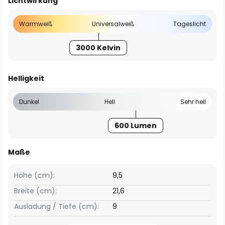
Lichtwirkung
Warmweiß
Universalweiß
Tageslicht
3000 Kelvin
Helligkeit
Dunkel
Hell
Sehr hell
600 Lumen
Maße
Höhe (cm):
9,5
Breite (cm):
21,6
Ausladung / Tiefe (cm):
9