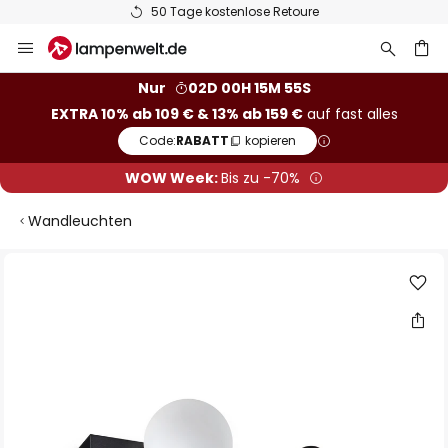
50 Tage kostenlose Retoure
Zum
Inhalt
springen
he
Nur
02D 00H 15M 54S
EXTRA 10% ab 109 € & 13% ab 159 €
auf fast alles
Code:
RABATT
kopieren
WOW Week:
Bis zu -70%
Wandleuchten
Zum
Ende
der
Bildgalerie
springen