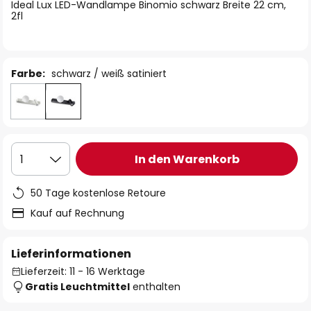
springen
Ideal Lux LED-Wandlampe Binomio schwarz Breite 22 cm,
2fl
Farbe:
schwarz / weiß satiniert
In den Warenkorb
1
50 Tage kostenlose Retoure
Kauf auf Rechnung
Lieferinformationen
Lieferzeit: 11 - 16 Werktage
Gratis Leuchtmittel
enthalten