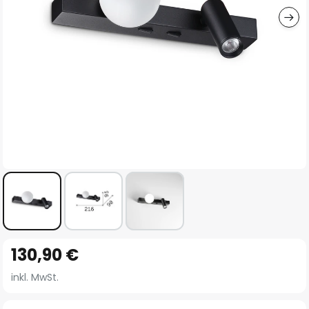
Zum
130,90 €
Anfang
der
inkl. MwSt.
Bildgalerie