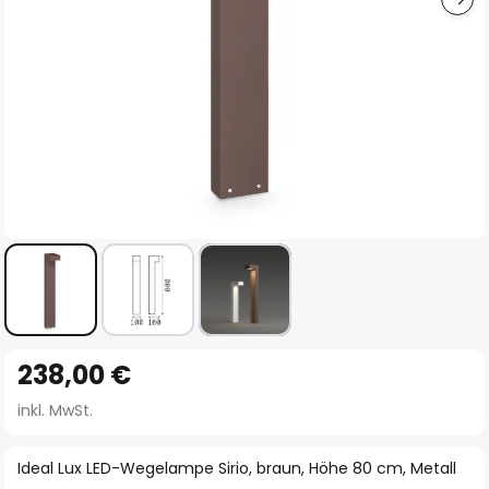
Zum
238,00 €
Anfang
der
inkl. MwSt.
Bildgalerie
springen
Ideal Lux LED-Wegelampe Sirio, braun, Höhe 80 cm, Metall