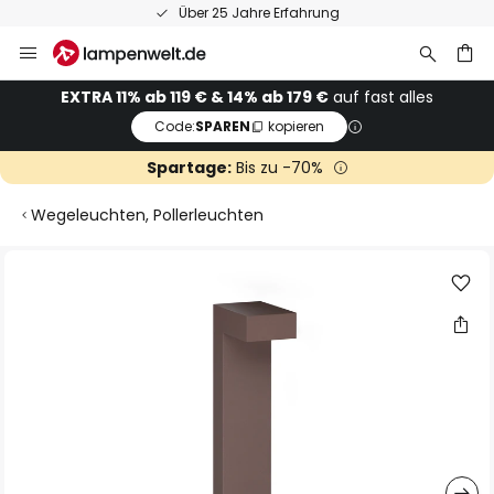
Über 25 Jahre Erfahrung
Zum
Inhalt
springen
he
EXTRA 11% ab 119 € & 14% ab 179 €
auf fast alles
Code:
SPAREN
kopieren
Spartage:
Bis zu -70%
Wegeleuchten, Pollerleuchten
Zum
Ende
der
Bildgalerie
springen