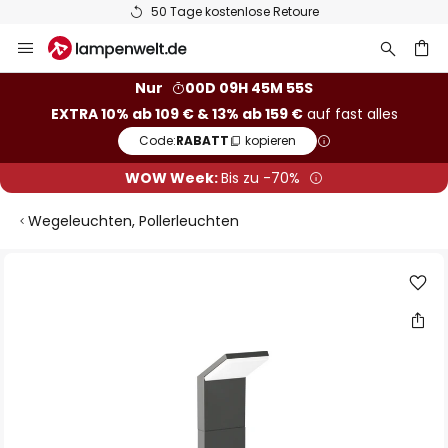
50 Tage kostenlose Retoure
Zum
Inhalt
springen
he
Nur
00D 09H 45M 54S
EXTRA 10% ab 109 € & 13% ab 159 €
auf fast alles
Code:
RABATT
kopieren
WOW Week:
Bis zu -70%
Wegeleuchten, Pollerleuchten
Zum
Ende
der
Bildgalerie
springen