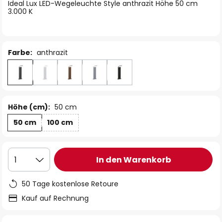
springen
Ideal Lux LED-Wegeleuchte Style anthrazit Höhe 50 cm
3.000 K
Farbe:
anthrazit
Höhe (cm):
50 cm
50 cm
100 cm
In den Warenkorb
1
50 Tage kostenlose Retoure
Kauf auf Rechnung