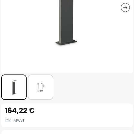
Zum
164,22 €
Anfang
der
inkl. MwSt.
Bildgalerie