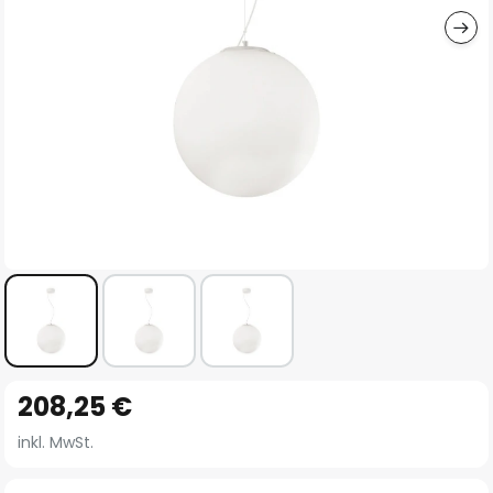
Zum
208,25 €
Anfang
der
inkl. MwSt.
Bildgalerie