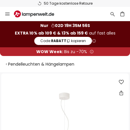
50 Tage kostenlose Retoure
Zum
Inhalt
springen
he
Nur
02D 19H 35M 56S
EXTRA 10% ab 109 € & 13% ab 159 €
auf fast alles
Code:
RABATT
kopieren
WOW Week:
Bis zu -70%
Pendelleuchten & Hängelampen
Zum
Ende
der
Bildgalerie
springen