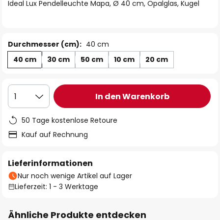
springen
Ideal Lux Pendelleuchte Mapa, Ø 40 cm, Opalglas, Kugel
Durchmesser (cm):
40 cm
40 cm
30 cm
50 cm
10 cm
20 cm
In den Warenkorb
1
50 Tage kostenlose Retoure
Kauf auf Rechnung
Lieferinformationen
Nur noch wenige Artikel auf Lager
Lieferzeit: 1 - 3 Werktage
Ähnliche Produkte entdecken