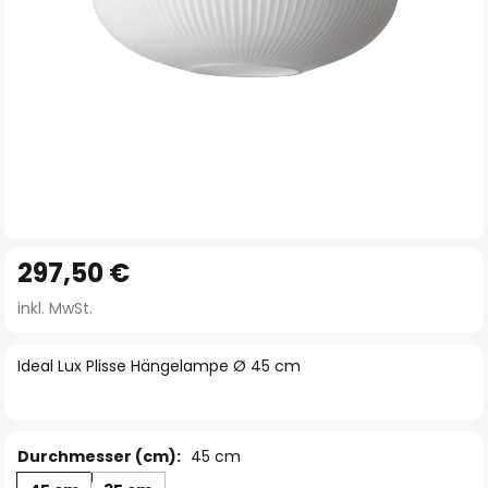
Zum
297,50 €
Anfang
der
inkl. MwSt.
Bildgalerie
springen
Ideal Lux Plisse Hängelampe Ø 45 cm
Durchmesser (cm):
45 cm