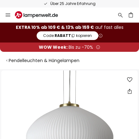
Über 25 Jahre Erfahrung
Zum
Inhalt
springen
he
EXTRA 10% ab 109 € & 13% ab 159 €
auf fast alles
Code:
RABATT
kopieren
WOW Week:
Bis zu -70%
Pendelleuchten & Hängelampen
Zum
Ende
der
Bildgalerie
springen