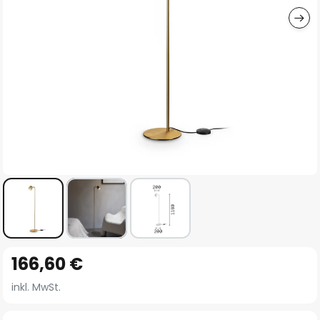
Zum
166,60 €
Anfang
der
inkl. MwSt.
Bildgalerie