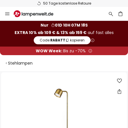
50 Tage kostenlose Retoure
Zum
Inhalt
springen
he
Nur
01D 10H 07M 17S
EXTRA 10% ab 109 € & 13% ab 159 €
auf fast alles
Code:
RABATT
kopieren
WOW Week:
Bis zu -70%
Stehlampen
Zum
Ende
der
Bildgalerie
springen