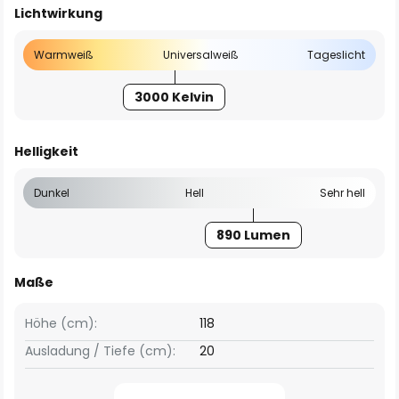
Lichtwirkung
Warmweiß
Universalweiß
Tageslicht
3000 Kelvin
Helligkeit
Dunkel
Hell
Sehr hell
890 Lumen
Maße
Höhe (cm):
118
Ausladung / Tiefe (cm):
20