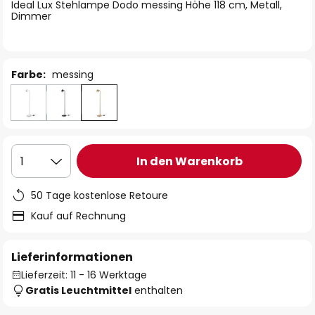
springen
Ideal Lux Stehlampe Dodo messing Höhe 118 cm, Metall,
Dimmer
Farbe:
messing
In den Warenkorb
1
50 Tage kostenlose Retoure
Kauf auf Rechnung
Lieferinformationen
Lieferzeit: 11 - 16 Werktage
Gratis Leuchtmittel
enthalten