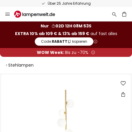
50 Tage kostenlose Retoure
Zum
Inhalt
springen
he
Nur
02D 12H 08M 53S
EXTRA 10% ab 109 € & 13% ab 159 €
auf fast alles
Code:
RABATT
kopieren
WOW Week:
Bis zu -70%
Stehlampen
Zum
Ende
der
Bildgalerie
springen