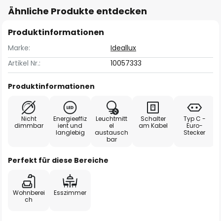
Ähnliche Produkte entdecken
Produktinformationen
Marke:
Ideallux
Artikel Nr.:
10057333
Produktinformationen
Nicht
Energieeffiz
Leuchtmitt
Schalter
Typ C -
dimmbar
ient und
el
am Kabel
Euro-
langlebig
austausch
Stecker
bar
Perfekt für diese Bereiche
Wohnberei
Esszimmer
ch