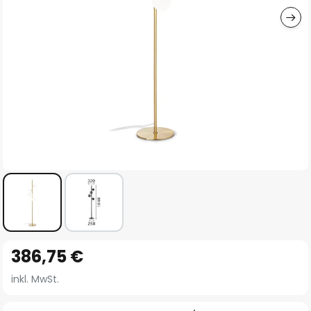
Zum
386,75 €
Anfang
der
inkl. MwSt.
Bildgalerie