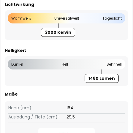
Lichtwirkung
Warmweiß
Universalweiß
Tageslicht
3000 Kelvin
Helligkeit
Dunkel
Hell
Sehr hell
1480 Lumen
Maße
Höhe (cm):
164
Ausladung / Tiefe (cm):
29,5