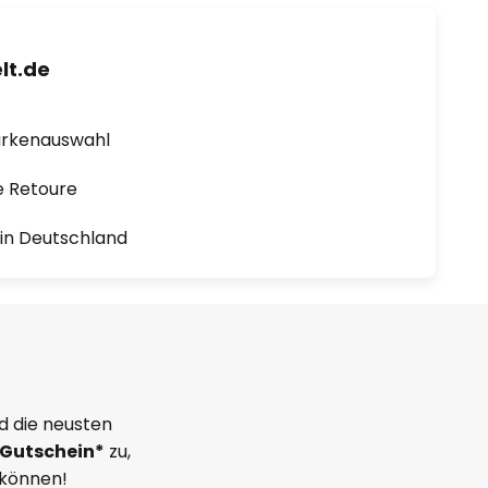
lt.de
arkenauswahl
e Retoure
1 in Deutschland
d die neusten
Gutschein*
zu,
 können!