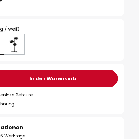
g / weiß
In den Warenkorb
tenlose Retoure
chnung
mationen
- 16 Werktage