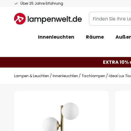
Zum
Über 25 Jahre Erfahrung
Inhalt
Finden
springen
Sie
Ihre
Innenleuchten
Räume
Außen
Leuchte...
EXTRA 10% a
Lampen & Leuchten
Innenleuchten
Tischlampen
Ideal Lux T
Zum
Ende
der
Bildgalerie
springen