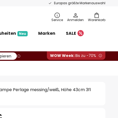
Europas größte Markenauswahl
Service
Anmelden
Warenkorb
uheiten
Marken
SALE
Neu
WOW Week:
Bis zu -70%
pieren
hlampe Perlage messing/weiß, Höhe 43cm 3fl
€