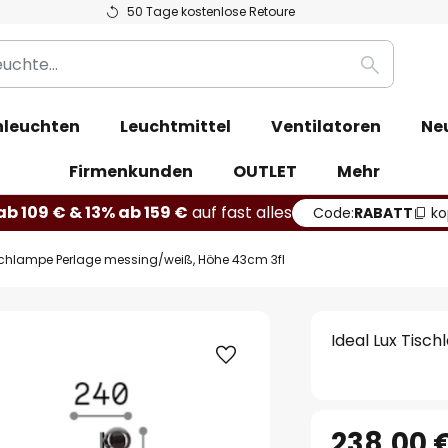
50 Tage kostenlose Retoure
Suche
leuchten
Leuchtmittel
Ventilatoren
Ne
Firmenkunden
OUTLET
Mehr
b 109 € & 13% ab 159 €
auf fast alles
Code:
RABATT
ko
ischlampe Perlage messing/weiß, Höhe 43cm 3fl
Ideal Lux Tisc
238,00 