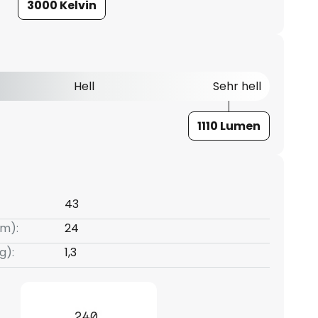
3000 Kelvin
Hell
Sehr hell
1110 Lumen
43
m):
24
g):
1,3