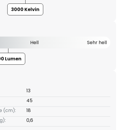
3000 Kelvin
Hell
Sehr hell
00 Lumen
13
45
e (cm):
18
g):
0,6