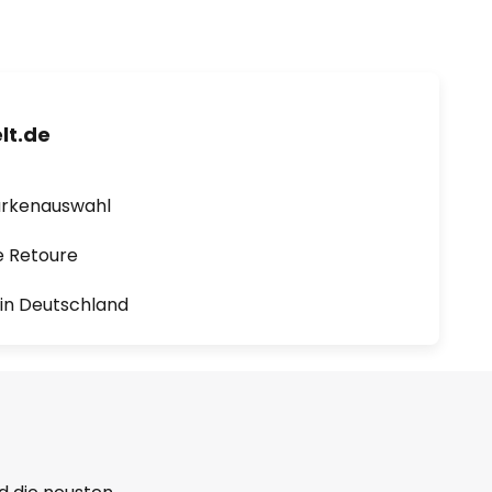
lt.de
arkenauswahl
e Retoure
1 in Deutschland