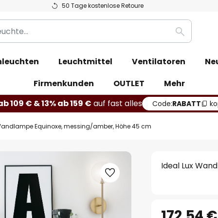
50 Tage kostenlose Retoure
Suche
leuchten
Leuchtmittel
Ventilatoren
Ne
Firmenkunden
OUTLET
Mehr
b 109 € & 13% ab 159 €
auf fast alles
Code:
RABATT
ko
 Wandlampe Equinoxe, messing/amber, Höhe 45 cm
Ideal Lux Wan
172,54 €