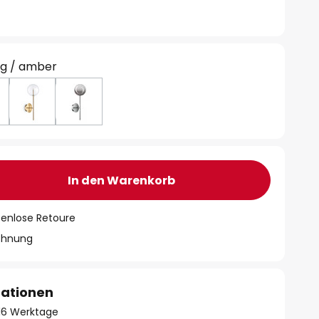
g / amber
In den Warenkorb
tenlose Retoure
chnung
mationen
- 16 Werktage