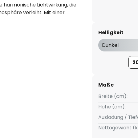
e harmonische Lichtwirkung, die
sphäre verleiht. Mit einer
z ausstrahlt, fügt sich die
e Wohnbereiche ein – vom
Helligkeit
bis hin zum Flurbereich oder
ttel mit G4-Sockel.
Dunkel
2
Maße
Breite (cm):
Höhe (cm):
Ausladung / Tief
Nettogewicht (k