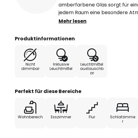
amberfarbene Glas sorgt für ein
jedem Raum eine besondere Atmo
Farbgebung, die Wärme und Elegan
Mehr lesen
Leuchte nahtlos in verschieden
Wohnzimmer über das Esszimmer 
Produktinformationen
Schlafzimmer. Inkl. LED-Leuchtmi
Nicht
Inklusive
Leuchtmittel
dimmbar
Leuchtmittel
austauschb
ar
Perfekt für diese Bereiche
Wohnbereich
Esszimmer
Flur
Schlafzimme
r