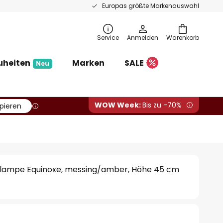
Europas größte Markenauswahl
Service
Anmelden
Warenkorb
uheiten
Marken
SALE
Neu
WOW Week:
Bis zu -70%
pieren
dlampe Equinoxe, messing/amber, Höhe 45 cm