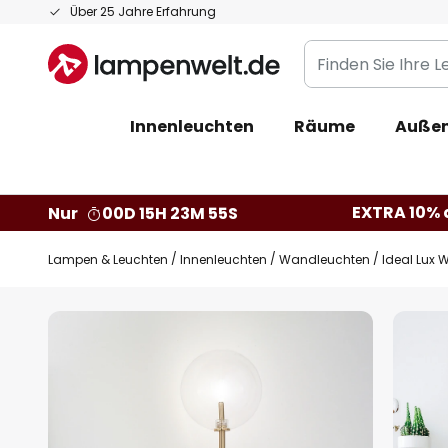
Zum
Über 25 Jahre Erfahrung
Inhalt
Finden
springen
Sie
Ihre
Innenleuchten
Räume
Außen
Leuchte...
EXTRA 10% a
Nur
00D 15H 23M 54S
Lampen & Leuchten
Innenleuchten
Wandleuchten
Ideal Lux
Zum
Ende
der
Bildgalerie
springen