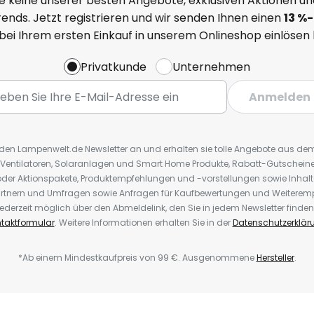
e keine unserer besten Angebote, exklusiven Aktionen un
ends. Jetzt registrieren und wir senden Ihnen einen
13
%
-
 bei Ihrem ersten Einkauf in unserem Onlineshop einlösen
Privatkunde
Unternehmen
Anmelden
r den Lampenwelt.de Newsletter an und erhalten sie tolle Angebote aus d
 Ventilatoren, Solaranlagen und Smart Home Produkte, Rabatt-Gutscheine,
der Aktionspakete, Produktempfehlungen und -vorstellungen sowie Inhal
rtnern und Umfragen sowie Anfragen für Kaufbewertungen und Weiteremp
ederzeit möglich über den Abmeldelink, den Sie in jedem Newsletter finden
taktformular
. Weitere Informationen erhalten Sie in der
Datenschutzerklär
*Ab einem Mindestkaufpreis von 99 €. Ausgenommene
Hersteller
.