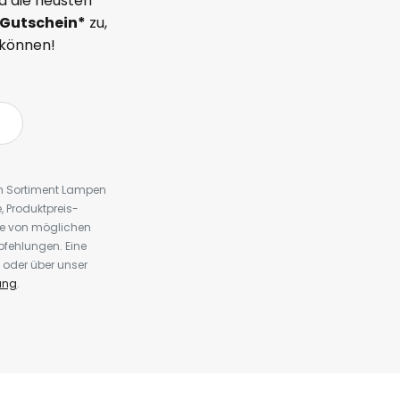
d die neusten
Gutschein*
zu,
 können!
em Sortiment Lampen
 Produktpreis-
te von möglichen
fehlungen. Eine
 oder über unser
ung
.