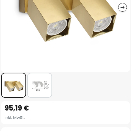
Zum
95,19 €
Anfang
der
inkl. MwSt.
Bildgalerie