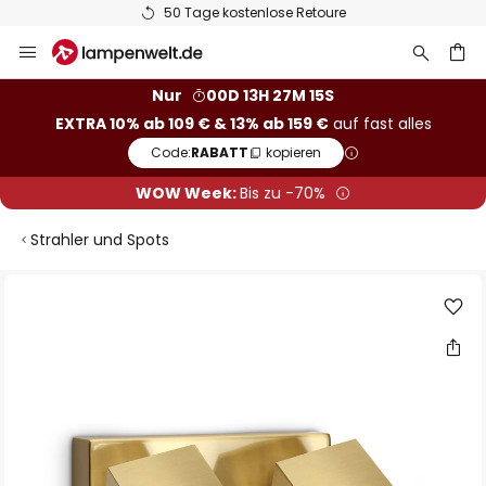
50 Tage kostenlose Retoure
Zum
Inhalt
springen
he
Nur
00D 13H 27M 15S
EXTRA 10% ab 109 € & 13% ab 159 €
auf fast alles
Code:
RABATT
kopieren
WOW Week:
Bis zu -70%
Strahler und Spots
Zum
Ende
der
Bildgalerie
springen