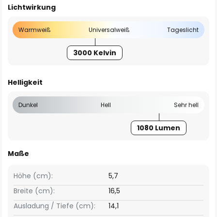
Lichtwirkung
Warmweiß
Universalweiß
Tageslicht
3000 Kelvin
Helligkeit
Dunkel
Hell
Sehr hell
1080 Lumen
Maße
Höhe (cm):
5,7
Breite (cm):
16,5
Ausladung / Tiefe (cm):
14,1