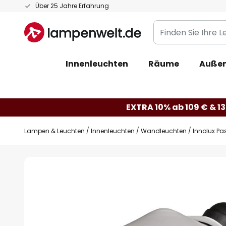
Zum
Über 25 Jahre Erfahrung
Inhalt
Finden
springen
Sie
Ihre
Innenleuchten
Räume
Außen
Leuchte...
EXTRA 10% ab 109 € & 13
Lampen & Leuchten
Innenleuchten
Wandleuchten
Innolux P
Zum
Ende
der
Bildgalerie
springen