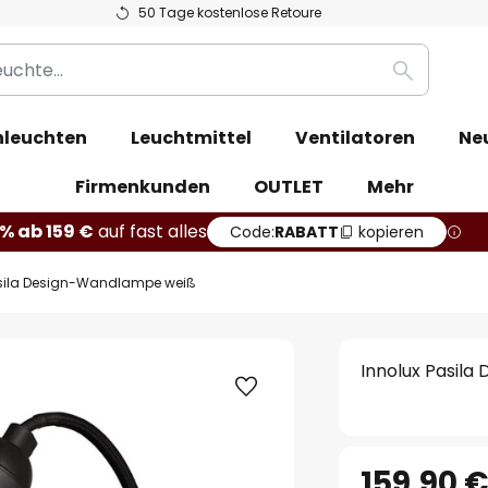
50 Tage kostenlose Retoure
Suche
leuchten
Leuchtmittel
Ventilatoren
Ne
Firmenkunden
OUTLET
Mehr
% ab 159 €
auf fast alles
Code:
RABATT
kopieren
asila Design-Wandlampe weiß
Innolux Pasil
159,90 