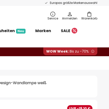
Europas größte Markenauswahl
Service
Anmelden
Warenkorb
uheiten
Marken
SALE
Neu
WOW Week:
Bis zu -70%
a Design-Wandlampe weiß
€
UVP -19,10 €