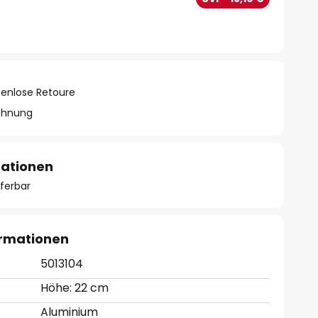
tenlose Retoure
chnung
mationen
eferbar
ormationen
5013104
Höhe: 22 cm
Aluminium