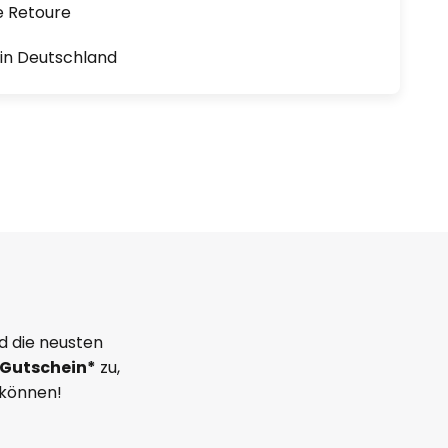
e Retoure
1 in Deutschland
d die neusten
Gutschein*
zu,
 können!