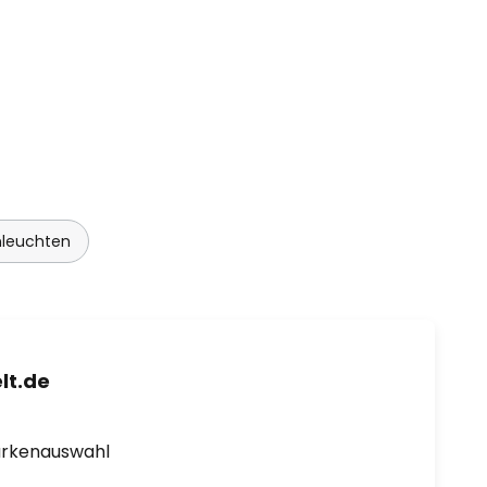
nleuchten
lt.de
arkenauswahl