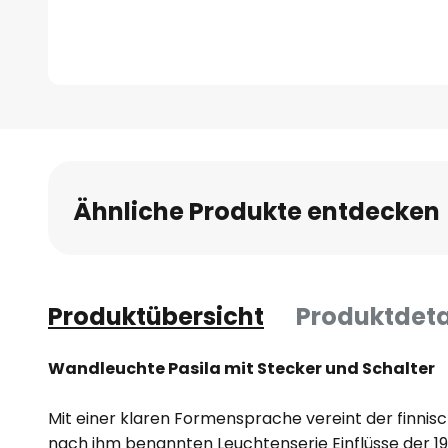
Zum
Anfang
der
Bildgalerie
Ähnliche Produkte entdecken
springen
Produktübersicht
Produktdeta
Wandleuchte Pasila mit Stecker und Schalter
Mit einer klaren Formensprache vereint der finnisc
nach ihm benannten Leuchtenserie Einflüsse der 1