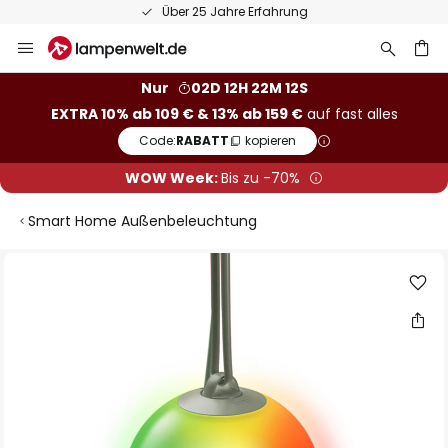
Über 25 Jahre Erfahrung
Zum
Inhalt
springen
he
Nur
02D 12H 22M 11S
EXTRA 10% ab 109 € & 13% ab 159 €
auf fast alles
Code:
RABATT
kopieren
WOW Week:
Bis zu -70%
Smart Home Außenbeleuchtung
Zum
Ende
der
Bildgalerie
springen