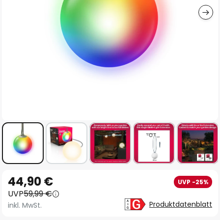
Zum
44,90 €
UVP -25%
Anfang
UVP
59,99 €
der
Produktdatenblatt
inkl. MwSt.
Bildgalerie