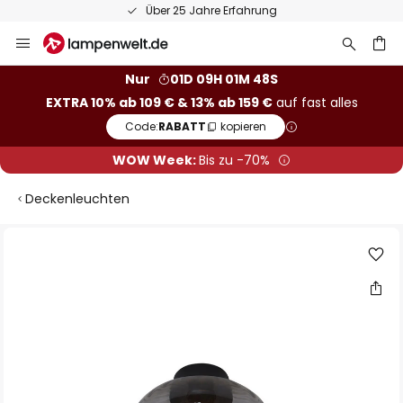
Über 25 Jahre Erfahrung
Zum
Inhalt
springen
he
Nur
01D 09H 01M 47S
EXTRA 10% ab 109 € & 13% ab 159 €
auf fast alles
Code:
RABATT
kopieren
WOW Week:
Bis zu -70%
Deckenleuchten
Zum
Ende
der
Bildgalerie
springen