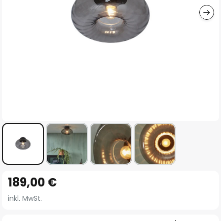
Zum
189,00 €
Anfang
der
inkl. MwSt.
Bildgalerie