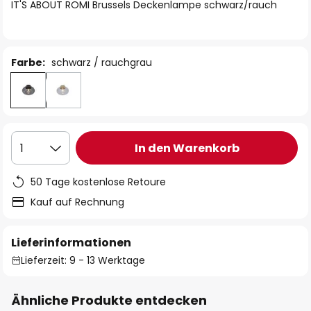
springen
IT'S ABOUT ROMI Brussels Deckenlampe schwarz/rauch
Farbe:
schwarz / rauchgrau
In den Warenkorb
1
50 Tage kostenlose Retoure
Kauf auf Rechnung
Lieferinformationen
Lieferzeit: 9 - 13 Werktage
Ähnliche Produkte entdecken