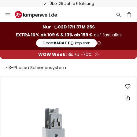
Über 25 Jahre Erfahrung
Zum
Inhalt
springen
he
Nur
02D 17H 37M 25S
EXTRA 10% ab 109 € & 13% ab 159 €
auf fast alles
Code:
RABATT
kopieren
WOW Week:
Bis zu -70%
3-Phasen Schienensystem
Zum
Ende
der
Bildgalerie
springen