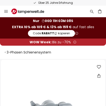
Über 25 Jahre Erfahrung
Zum
Inhalt
springen
he
Nur
00D 11H 03M 07S
EXTRA 10% ab 109 € & 13% ab 159 €
auf fast alles
Code:
RABATT
kopieren
WOW Week:
Bis zu -70%
3-Phasen Schienensystem
Zum
Ende
der
Bildgalerie
springen