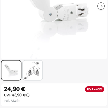
Zum
24,90 €
UVP -43%
Anfang
UVP
43,90 €
der
inkl. MwSt.
Bildgalerie