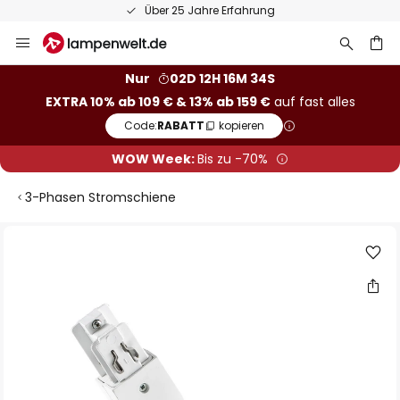
Über 25 Jahre Erfahrung
Zum
Inhalt
springen
he
Nur
02D 12H 16M 34S
EXTRA 10% ab 109 € & 13% ab 159 €
auf fast alles
Code:
RABATT
kopieren
WOW Week:
Bis zu -70%
3-Phasen Stromschiene
Zum
Ende
der
Bildgalerie
springen