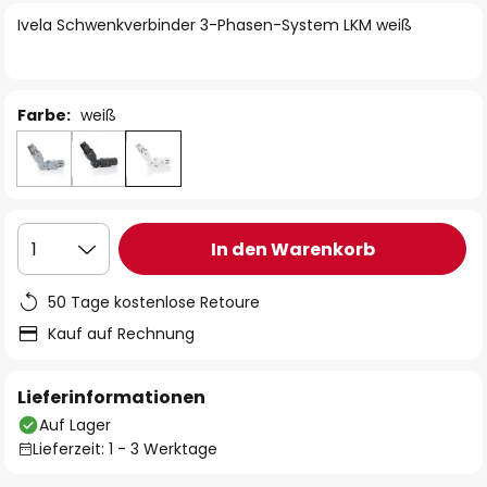
springen
Ivela Schwenkverbinder 3-Phasen-System LKM weiß
Farbe:
weiß
In den Warenkorb
1
50 Tage kostenlose Retoure
Kauf auf Rechnung
Lieferinformationen
Auf Lager
Lieferzeit: 1 - 3 Werktage