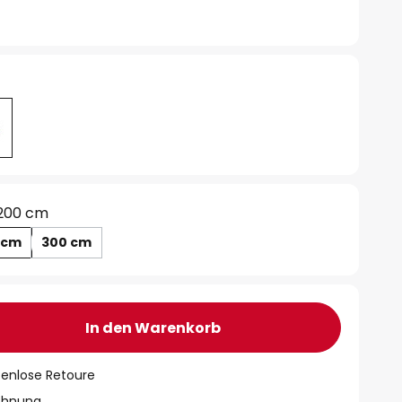
200 cm
 cm
300 cm
In den Warenkorb
tenlose Retoure
chnung