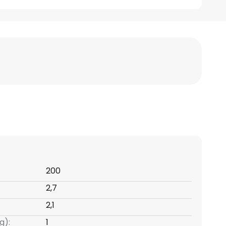
200
2,7
2,1
g):
1