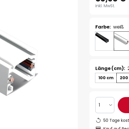
inkl. MwSt.
Farbe:
weiß
Länge (cm):
100 cm
200
1
50 Tage kos
Kauf auf Re