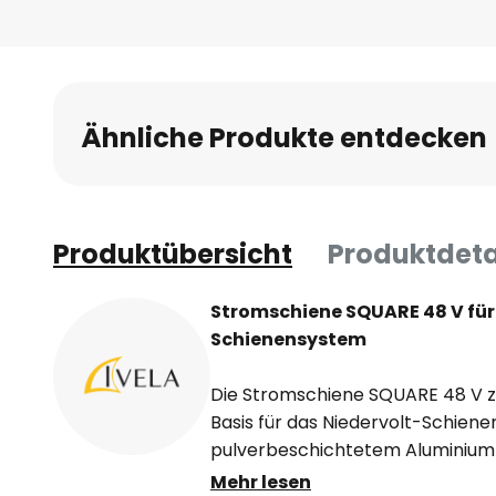
Ähnliche Produkte entdecken
Produktübersicht
Produktdeta
Stromschiene SQUARE 48 V für 
Schienensystem
Die Stromschiene SQUARE 48 V z
Basis für das Niedervolt-Schiene
pulverbeschichtetem Aluminium g
dimmbar, insgesamt können Leuch
Mehr lesen