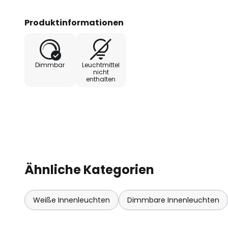
einem System gemeinsam betrieb
Phasen vorhanden, sodass die St
Produktinformationen
zwei Gruppen gegliedert werden 
auf die Pendelmontage möglich.
Dimmbar
Leuchtmittel
nicht
enthalten
Ähnliche Kategorien
Weiße Innenleuchten
Dimmbare Innenleuchten