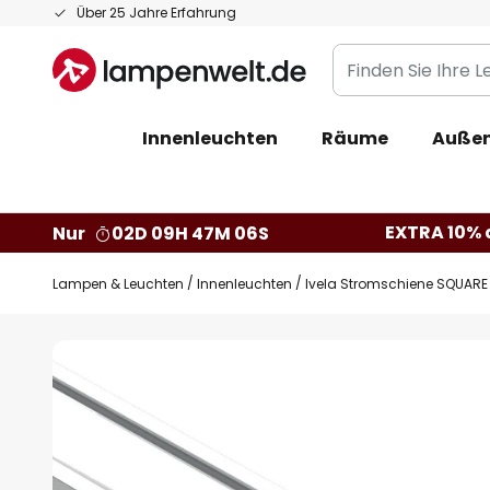
Zum
Über 25 Jahre Erfahrung
Inhalt
Finden
springen
Sie
Ihre
Innenleuchten
Räume
Außen
Leuchte...
EXTRA 10% a
Nur
02D 09H 47M 05S
Lampen & Leuchten
Innenleuchten
Ivela Stromschiene SQUARE 
Zum
Ende
der
Bildgalerie
springen