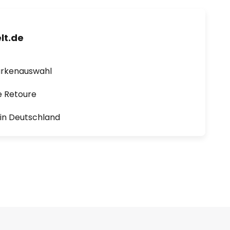
lt.de
arkenauswahl
e Retoure
1 in Deutschland