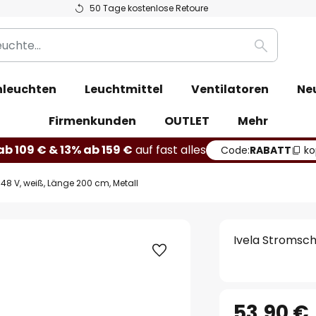
50 Tage kostenlose Retoure
Suche
leuchten
Leuchtmittel
Ventilatoren
Ne
Firmenkunden
OUTLET
Mehr
b 109 € & 13% ab 159 €
auf fast alles
Code:
RABATT
ko
48 V, weiß, Länge 200 cm, Metall
Ivela Stromsch
53,90 €