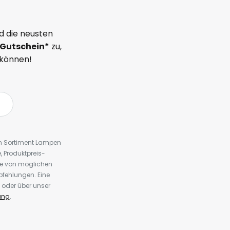
d die neusten
Gutschein*
zu,
 können!
em Sortiment Lampen
 Produktpreis-
te von möglichen
fehlungen. Eine
 oder über unser
ung
.