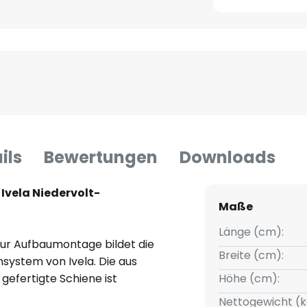
ils
Bewertungen
Downloads
Ivela Niedervolt-
Maße
Länge (cm):
ur Aufbaumontage bildet die
Breite (cm):
nsystem von Ivela. Die aus
efertigte Schiene ist
Höhe (cm):
tmittel bis max. 72 W in
Nettogewicht (k