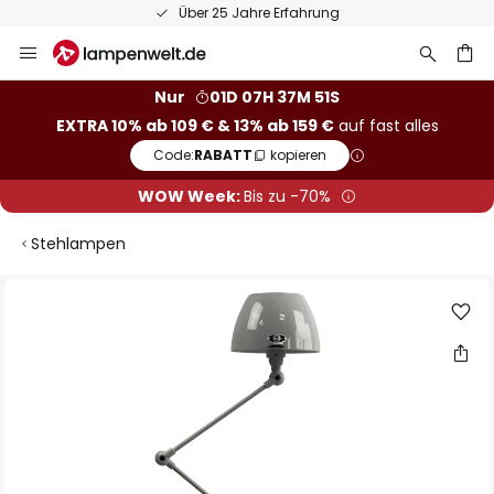
Über 25 Jahre Erfahrung
Zum
Inhalt
springen
he
Nur
01D 07H 37M 50S
EXTRA 10% ab 109 € & 13% ab 159 €
auf fast alles
Code:
RABATT
kopieren
WOW Week:
Bis zu -70%
Stehlampen
Zum
Ende
der
Bildgalerie
springen