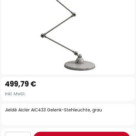
Zum
499,79 €
Anfang
der
inkl. MwSt.
Bildgalerie
springen
Jieldé Aicler AIC433 Gelenk-Stehleuchte, grau