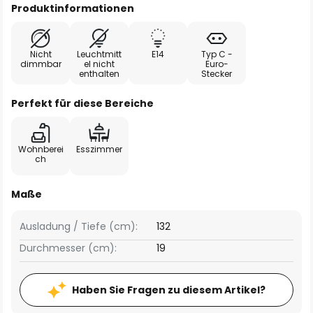
Produktinformationen
Nicht
Leuchtmitt
E14
Typ C -
dimmbar
el nicht
Euro-
enthalten
Stecker
Perfekt für diese Bereiche
Wohnberei
Esszimmer
ch
Maße
Ausladung / Tiefe (cm):
132
Durchmesser (cm):
19
Haben Sie Fragen zu diesem Artikel?