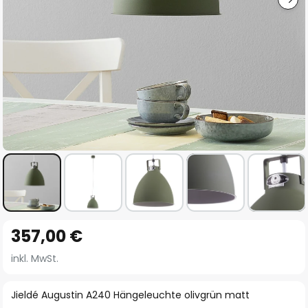
Zum
357,00 €
Anfang
der
inkl. MwSt.
Bildgalerie
springen
Jieldé Augustin A240 Hängeleuchte olivgrün matt