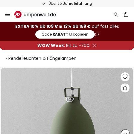
50 Tage kostenlose Retoure
Zum
Inhalt
springen
he
EXTRA 10% ab 109 € & 13% ab 159 €
auf fast alles
Code:
RABATT
kopieren
WOW Week:
Bis zu -70%
Pendelleuchten & Hängelampen
Zum
Ende
der
Bildgalerie
springen