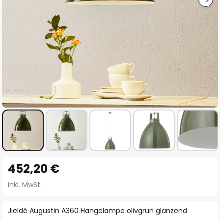
Zum
452,20 €
Anfang
der
inkl. MwSt.
Bildgalerie
springen
Jieldé Augustin A360 Hängelampe olivgrün glänzend