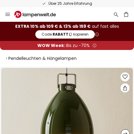
Über 25 Jahre Erfahrung
Zum
Inhalt
springen
he
EXTRA 10% ab 109 € & 13% ab 159 €
auf fast alles
Code:
RABATT
kopieren
WOW Week:
Bis zu -70%
Pendelleuchten & Hängelampen
Zum
Ende
der
Bildgalerie
springen