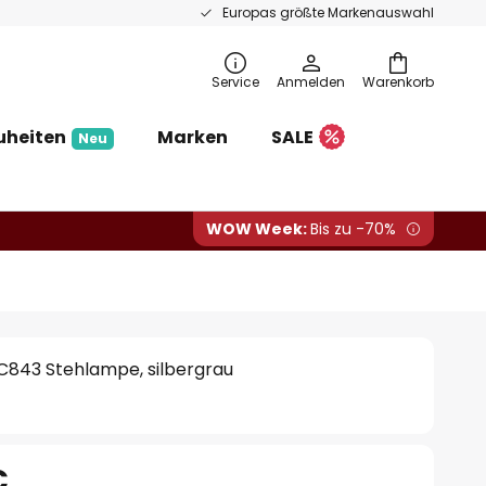
Europas größte Markenauswahl
Service
Anmelden
Warenkorb
uheiten
Marken
SALE
Neu
WOW Week:
Bis zu -70%
SIC843 Stehlampe, silbergrau
€