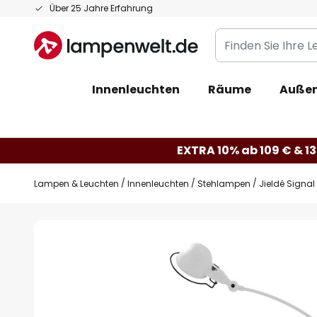
Zum
Über 25 Jahre Erfahrung
Inhalt
Finden
springen
Sie
Ihre
Innenleuchten
Räume
Außen
Leuchte...
EXTRA 10% ab 109 € & 13
Lampen & Leuchten
Innenleuchten
Stehlampen
Jieldé Signal
Zum
Ende
der
Bildgalerie
springen