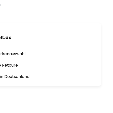
lt.de
arkenauswahl
e Retoure
1 in Deutschland