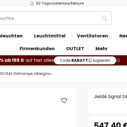
50 Tage kostenlose Retoure
Suche
leuchten
Leuchtmittel
Ventilatoren
Ne
Firmenkunden
OUTLET
Mehr
% ab 159 €
auf fast alles
Code:
RABATT
kopieren
 SIC843 Stehlampe, silbergrau
Jieldé Signal 
547,40 