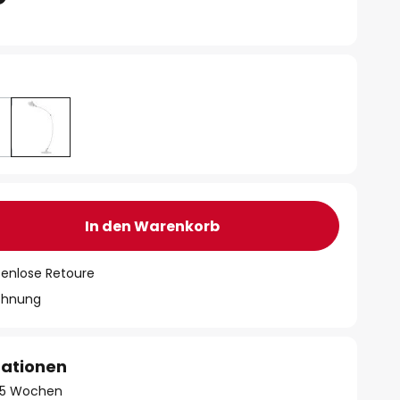
In den Warenkorb
tenlose Retoure
chnung
mationen
 - 5 Wochen