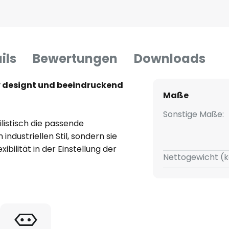
ils
Bewertungen
Downloads
iv designt und beeindruckend
Maße
Sonstige Maße:
ilistisch die passende
ndustriellen Stil, sondern sie
ibilität in der Einstellung der
Nettogewicht (k
den 1950er-Jahren die
 Signal und so auch die SIC843
 die Beweglichkeit und somit
 Schaffens. Die Serie Loft zählt