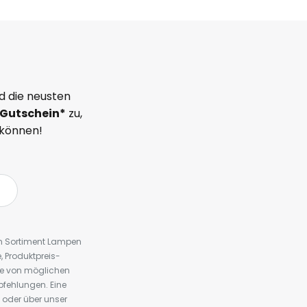
d die neusten
Gutschein*
zu,
 können!
em Sortiment Lampen
 Produktpreis-
te von möglichen
fehlungen. Eine
 oder über unser