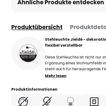
Ähnliche Produkte entdecken
Produktübersicht
Produktdeta
Stehleuchte Jieldé - dekorat
flexibel verstellbar
Diese Stehleuchte ist nicht nur st
Ergänzung eines Wohnumfelds im i
steht auch für herausragende Flex
Lichtausrichtung.
Mehr lesen
Jean-Louis-Domecq kreierte in 
Produktinformationen
Leuchtenserie Loft, der die Serie
nachempfunden ist. Für ihn stand
die Funktionalität im Fokus seines