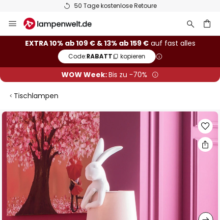
50 Tage kostenlose Retoure
Zum
Inhalt
springen
he
EXTRA 10% ab 109 € & 13% ab 159 €
auf fast alles
Code:
RABATT
kopieren
WOW Week:
Bis zu -70%
Tischlampen
Zum
Ende
der
Bildgalerie
springen