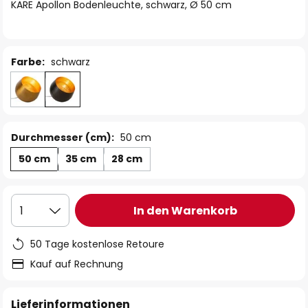
springen
KARE Apollon Bodenleuchte, schwarz, Ø 50 cm
Farbe:
schwarz
Durchmesser (cm):
50 cm
50 cm
35 cm
28 cm
In den Warenkorb
1
50 Tage kostenlose Retoure
Kauf auf Rechnung
Lieferinformationen