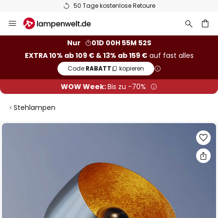
50 Tage kostenlose Retoure
Zum
Inhalt
springen
he
Nur
01D 00H 55M 51S
EXTRA 10% ab 109 € & 13% ab 159 €
auf fast alles
Code:
RABATT
kopieren
WOW Week:
Bis zu -70%
Stehlampen
Zum
Ende
der
Bildgalerie
springen