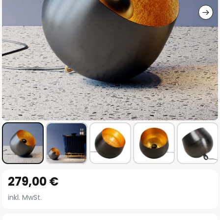
Zum
279,00 €
Anfang
der
inkl. MwSt.
Bildgalerie