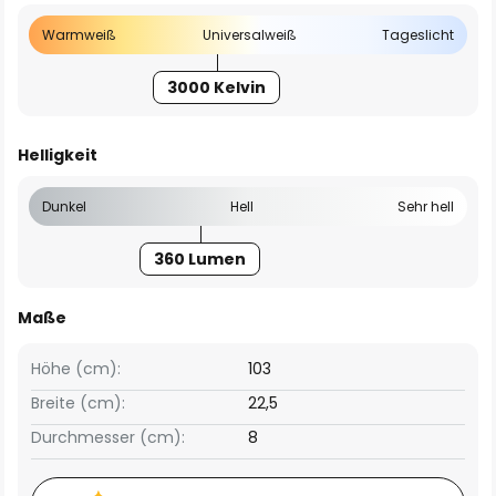
Warmweiß
Universalweiß
Tageslicht
3000 Kelvin
Helligkeit
Dunkel
Hell
Sehr hell
360 Lumen
Maße
Höhe (cm):
103
Breite (cm):
22,5
Durchmesser (cm):
8