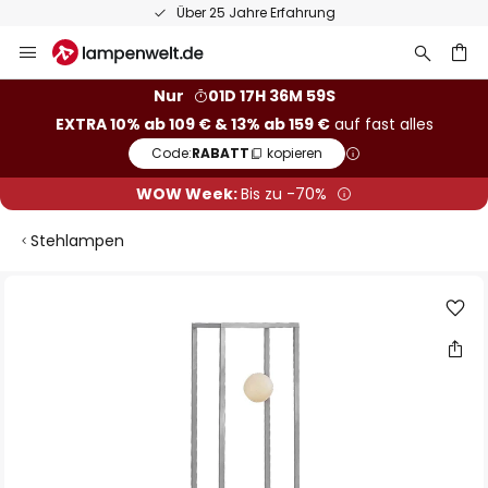
Über 25 Jahre Erfahrung
Zum
Inhalt
springen
he
Nur
01D 17H 36M 59S
EXTRA 10% ab 109 € & 13% ab 159 €
auf fast alles
Code:
RABATT
kopieren
WOW Week:
Bis zu -70%
Stehlampen
Zum
Ende
der
Bildgalerie
springen