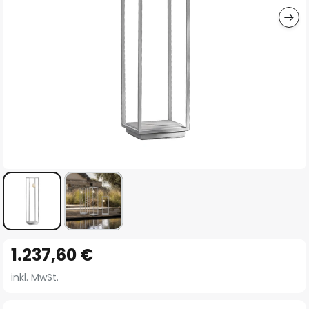
Zum
1.237,60 €
Anfang
der
inkl. MwSt.
Bildgalerie