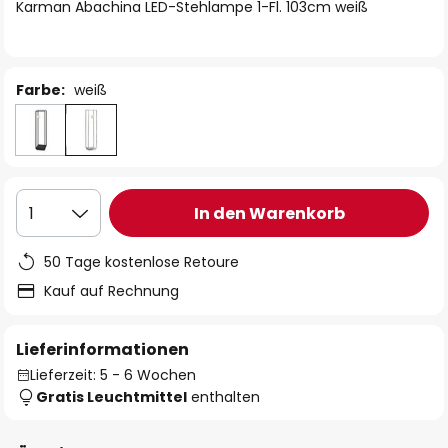
springen
Karman Abachina LED-Stehlampe 1-Fl. 103cm weiß
Farbe:
weiß
In den Warenkorb
1
50 Tage kostenlose Retoure
Kauf auf Rechnung
Lieferinformationen
Lieferzeit: 5 - 6 Wochen
Gratis Leuchtmittel
enthalten