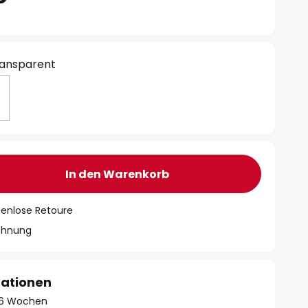
ransparent
In den Warenkorb
tenlose Retoure
chnung
mationen
 - 6 Wochen