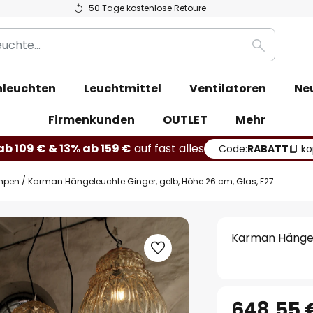
50 Tage kostenlose Retoure
Suche
leuchten
Leuchtmittel
Ventilatoren
Ne
Firmenkunden
OUTLET
Mehr
b 109 € & 13% ab 159 €
auf fast alles
Code:
RABATT
ko
mpen
Karman Hängeleuchte Ginger, gelb, Höhe 26 cm, Glas, E27
Karman Hängele
648,55 