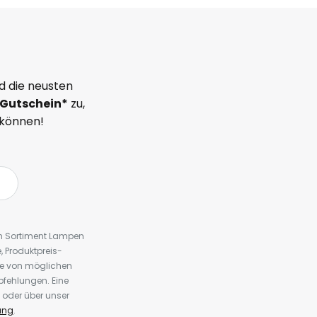
d die neusten
Gutschein*
zu,
 können!
em Sortiment Lampen
 Produktpreis-
te von möglichen
fehlungen. Eine
 oder über unser
ung
.