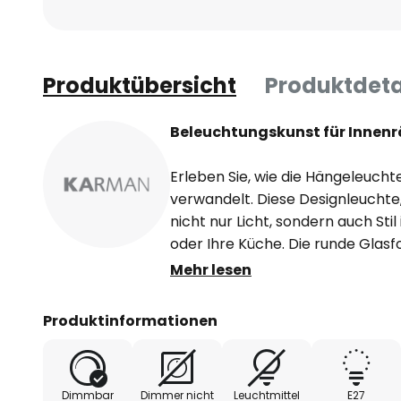
Produktübersicht
Produktdeta
Beleuchtungskunst für Innen
Erleben Sie, wie die Hängeleuch
verwandelt. Diese Designleuchte, 
nicht nur Licht, sondern auch St
oder Ihre Küche. Die runde Gla
Testaguzza entworfenen Pendell
Mehr lesen
Atmosphäre, die sowohl beruhig
kann. Obwohl ein Dimmer nicht i
Produktinformationen
lässt sich die Intensität des Lic
externen Dimmers nach Ihren W
Fassung bietet Flexibilität bei d
Dimmbar
Dimmer nicht
Leuchtmittel
E27
Sie sich von der Eleganz und Fun