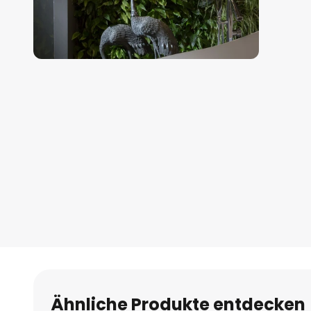
Zum
Anfang
der
Bildgalerie
springen
Ähnliche Produkte entdecken