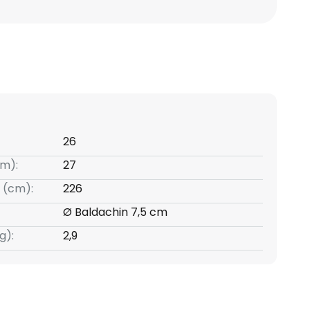
26
m):
27
 (cm):
226
Ø Baldachin 7,5 cm
g):
2,9