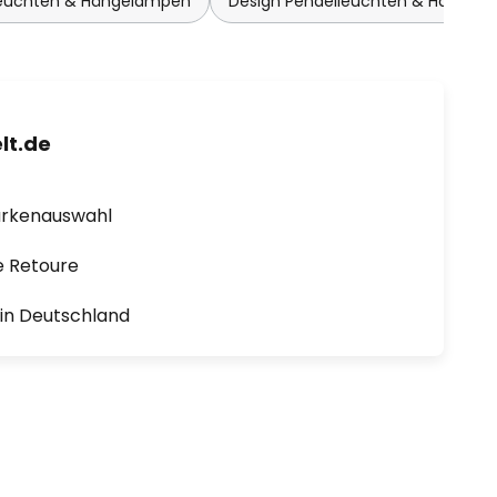
leuchten & Hängelampen
Design Pendelleuchten & Hängel
lt.de
arkenauswahl
e Retoure
1 in Deutschland