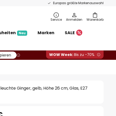
Europas größte Markenauswahl
Service
Anmelden
Warenkorb
uheiten
Marken
SALE
Neu
WOW Week:
Bis zu -70%
pieren
uchte Ginger, gelb, Höhe 26 cm, Glas, E27
€