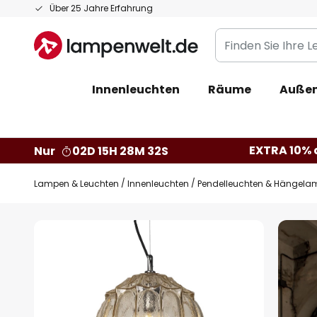
Zum
Über 25 Jahre Erfahrung
Inhalt
Finden
springen
Sie
Ihre
Innenleuchten
Räume
Außen
Leuchte...
EXTRA 10% a
Nur
02D 15H 28M 31S
Lampen & Leuchten
Innenleuchten
Pendelleuchten & Hängela
Zum
Ende
der
Bildgalerie
springen