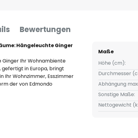
ils
Bewertungen
räume: Hängeleuchte Ginger
Maße
te Ginger Ihr Wohnambiente
Höhe (cm):
gefertigt in Europa, bringt
Durchmesser (c
il in Ihr Wohnzimmer, Esszimmer
sform der von Edmondo
Abhängung max
euchte schafft eine
Sonstige Maße:
end als auch anregend sein
Nettogewicht (k
m Lieferumfang enthalten ist,
hts durch die Verwendung eines
ünschen anpassen. Die E27
er Wahl des Leuchtmittels. Lassen
ktionalität der Karman