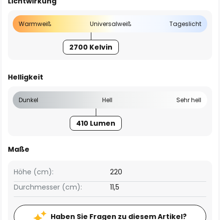
Lichtwirkung
Warmweiß
Universalweiß
Tageslicht
2700 Kelvin
Helligkeit
Dunkel
Hell
Sehr hell
410 Lumen
Maße
Höhe (cm):
220
Durchmesser (cm):
11,5
Haben Sie Fragen zu diesem Artikel?