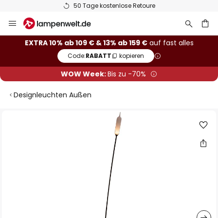
Europas größte Markenauswahl
Zum
Inhalt
springen
he
EXTRA 10% ab 109 € & 13% ab 159 €
auf fast alles
Code:
RABATT
kopieren
WOW Week:
Bis zu -70%
Designleuchten Außen
Zum
Ende
der
Bildgalerie
springen