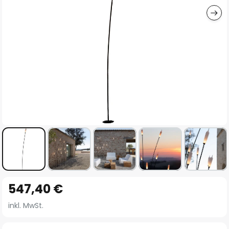
Zum
547,40 €
Anfang
der
inkl. MwSt.
Bildgalerie