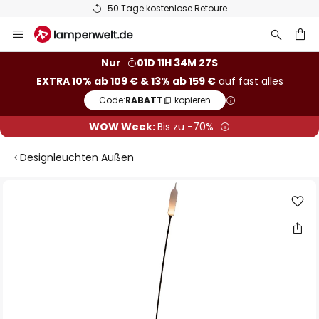
50 Tage kostenlose Retoure
Zum
Inhalt
springen
he
Nur
01D 11H 34M 26S
EXTRA 10% ab 109 € & 13% ab 159 €
auf fast alles
Code:
RABATT
kopieren
WOW Week:
Bis zu -70%
Designleuchten Außen
Zum
Ende
der
Bildgalerie
springen