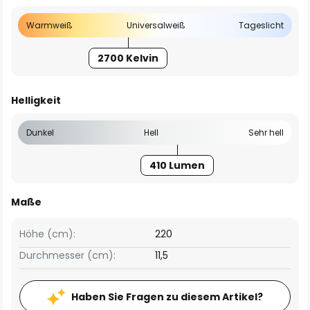
Warmweiß
Universalweiß
Tageslicht
2700 Kelvin
Helligkeit
Dunkel
Hell
Sehr hell
410 Lumen
Maße
Höhe (cm):
220
Durchmesser (cm):
11,5
Haben Sie Fragen zu diesem Artikel?