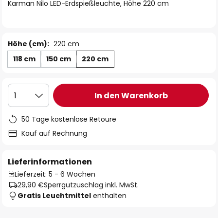
springen
Karman Nilo LED-Erdspießleuchte, Höhe 220 cm
Höhe (cm):
220 cm
118 cm
150 cm
220 cm
In den Warenkorb
1
50 Tage kostenlose Retoure
Kauf auf Rechnung
Lieferinformationen
Lieferzeit: 5 - 6 Wochen
29,90 €
Sperrgutzuschlag inkl. MwSt.
Gratis Leuchtmittel
enthalten