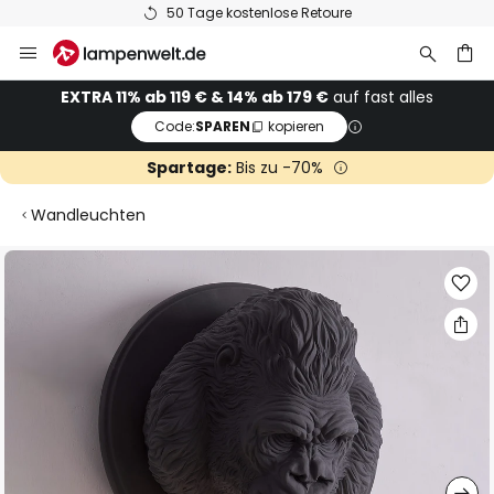
50 Tage kostenlose Retoure
Zum
Inhalt
springen
he
EXTRA 11% ab 119 € & 14% ab 179 €
auf fast alles
Code:
SPAREN
kopieren
Spartage:
Bis zu -70%
Wandleuchten
Zum
Ende
der
Bildgalerie
springen