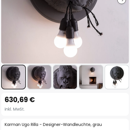
Zum
630,69 €
Anfang
der
inkl. MwSt.
Bildgalerie
springen
Karman Ugo Rilla - Designer-Wandleuchte, grau