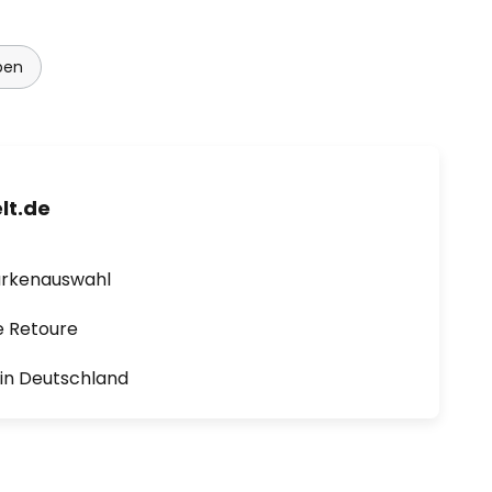
pen
lt.de
arkenauswahl
e Retoure
1 in Deutschland