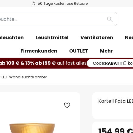
50 Tage kostenlose Retoure
Suche
leuchten
Leuchtmittel
Ventilatoren
Ne
Firmenkunden
OUTLET
Mehr
b 109 € & 13% ab 159 €
auf fast alles
Code:
RABATT
ko
ta LED-Wandleuchte amber
Kartell Fata 
154,99 