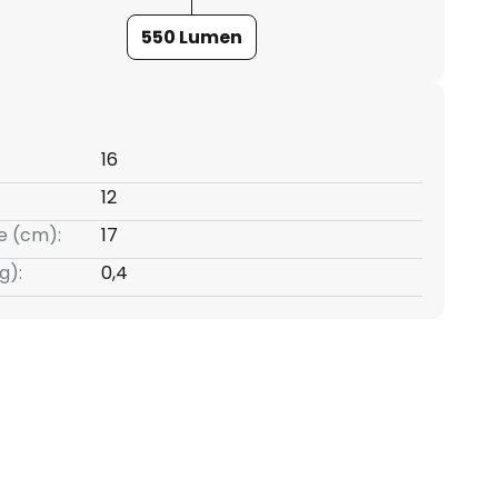
550 Lumen
16
12
e (cm):
17
g):
0,4