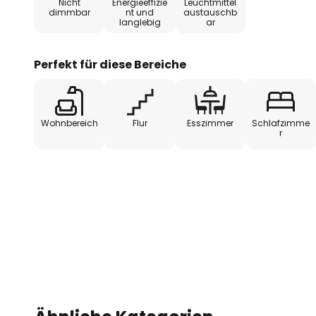
Nicht
Energieeffizie
Leuchtmittel
dimmbar
nt und
austauschb
langlebig
ar
Perfekt für diese Bereiche
Wohnbereich
Flur
Esszimmer
Schlafzimme
r