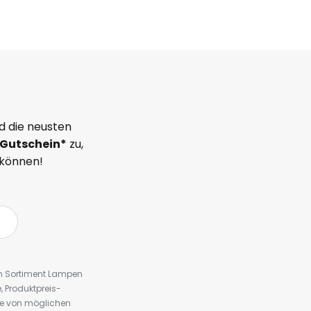
d die neusten
Gutschein*
zu,
 können!
em Sortiment Lampen
 Produktpreis-
te von möglichen