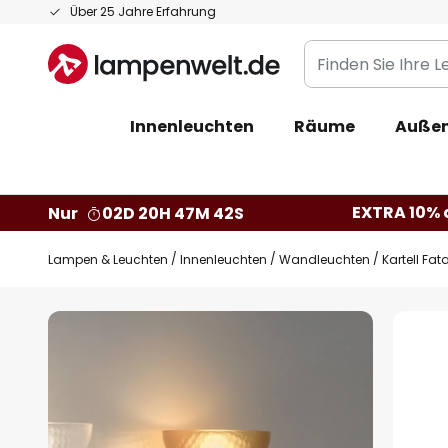
Zum
Über 25 Jahre Erfahrung
Inhalt
Finden
springen
Sie
Ihre
Innenleuchten
Räume
Außen
Leuchte...
EXTRA 10% a
Nur
02D 20H 47M 41S
Lampen & Leuchten
Innenleuchten
Wandleuchten
Kartell Fa
Zum
Ende
der
Bildgalerie
springen