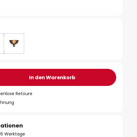
In den Warenkorb
tenlose Retoure
chnung
mationen
- 16 Werktage