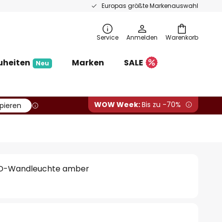
Europas größte Markenauswahl
Service
Anmelden
Warenkorb
uheiten
Marken
SALE
Neu
WOW Week:
Bis zu -70%
pieren
LED-Wandleuchte amber
€