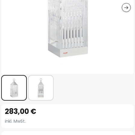
Zum
283,00 €
Anfang
der
inkl. MwSt.
Bildgalerie