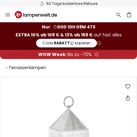
50 Tage kostenlose Retoure
Zum
Inhalt
springen
he
Nur
00D 10H 09M 46S
EXTRA 10% ab 109 € & 13% ab 159 €
auf fast alles
Code:
RABATT
kopieren
WOW Week:
Bis zu -70%
Terrassenlampen
Zum
Ende
der
Bildgalerie
springen