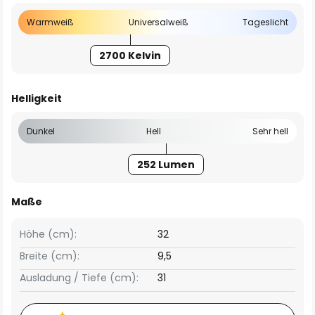
Warmweiß
Universalweiß
Tageslicht
2700 Kelvin
Helligkeit
Dunkel
Hell
Sehr hell
252 Lumen
Maße
Höhe (cm):
32
Breite (cm):
9,5
Ausladung / Tiefe (cm):
31