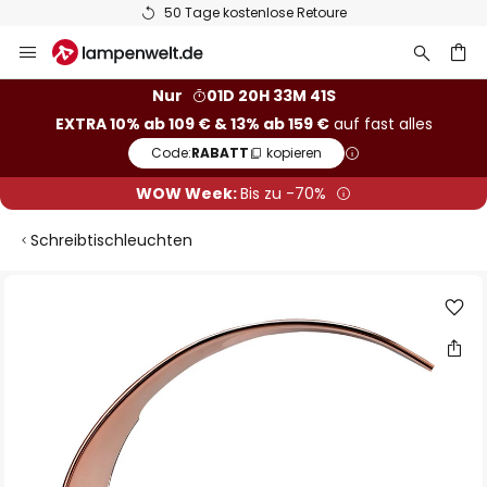
50 Tage kostenlose Retoure
Zum
Inhalt
springen
he
Nur
01D 20H 33M 40S
EXTRA 10% ab 109 € & 13% ab 159 €
auf fast alles
Code:
RABATT
kopieren
WOW Week:
Bis zu -70%
Schreibtischleuchten
Zum
Ende
der
Bildgalerie
springen