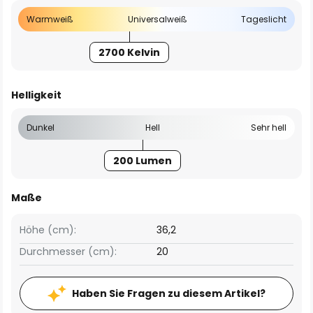
Warmweiß
Universalweiß
Tageslicht
2700 Kelvin
Helligkeit
Dunkel
Hell
Sehr hell
200 Lumen
Maße
Höhe (cm):
36,2
Durchmesser (cm):
20
Haben Sie Fragen zu diesem Artikel?