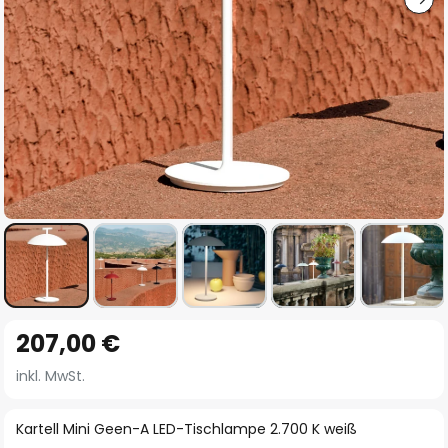
Zum
207,00 €
Anfang
der
inkl. MwSt.
Bildgalerie
springen
Kartell Mini Geen-A LED-Tischlampe 2.700 K weiß