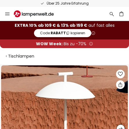
Über 25 Jahre Erfahrung
Zum
Inhalt
springen
he
EXTRA 10% ab 109 € & 13% ab 159 €
auf fast alles
Code:
RABATT
kopieren
WOW Week:
Bis zu -70%
Tischlampen
Zum
Ende
der
Bildgalerie
springen