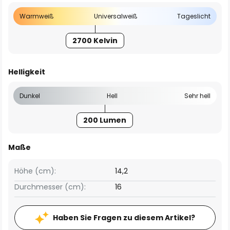
Warmweiß
Universalweiß
Tageslicht
2700 Kelvin
Helligkeit
Dunkel
Hell
Sehr hell
200 Lumen
Maße
Höhe (cm):
14,2
Durchmesser (cm):
16
Haben Sie Fragen zu diesem Artikel?