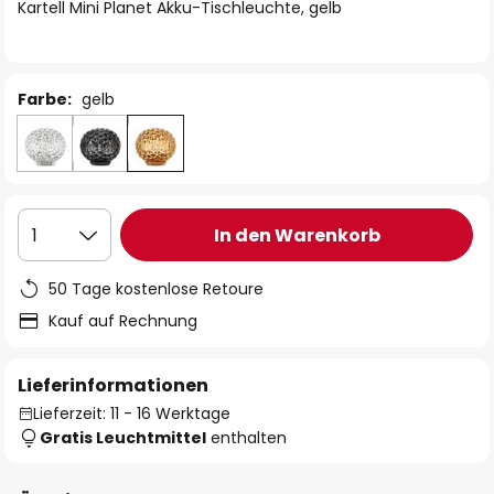
springen
Kartell Mini Planet Akku-Tischleuchte, gelb
Farbe:
gelb
In den Warenkorb
1
50 Tage kostenlose Retoure
Kauf auf Rechnung
Lieferinformationen
Lieferzeit: 11 - 16 Werktage
Gratis Leuchtmittel
enthalten