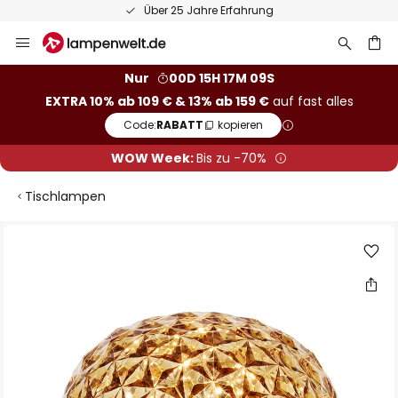
Über 25 Jahre Erfahrung
Zum
Inhalt
springen
he
Nur
00D 15H 17M 09S
EXTRA 10% ab 109 € & 13% ab 159 €
auf fast alles
Code:
RABATT
kopieren
WOW Week:
Bis zu -70%
Tischlampen
Zum
Ende
der
Bildgalerie
springen