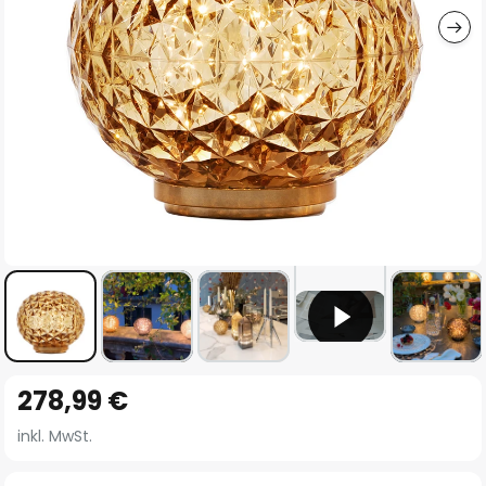
Zum
278,99 €
Anfang
der
inkl. MwSt.
Bildgalerie