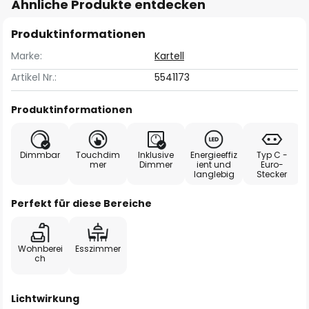
Ähnliche Produkte entdecken
Produktinformationen
Marke:
Kartell
Artikel Nr.:
5541173
Produktinformationen
Dimmbar
Touchdim
Inklusive
Energieeffiz
Typ C -
mer
Dimmer
ient und
Euro-
langlebig
Stecker
Perfekt für diese Bereiche
Wohnberei
Esszimmer
ch
Lichtwirkung