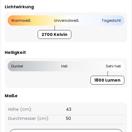
Lichtwirkung
Warmweiß
Universalweiß
Tageslicht
2700 Kelvin
Helligkeit
Dunkel
Hell
Sehr hell
1800 Lumen
Maße
Höhe (cm):
43
Durchmesser (cm):
50