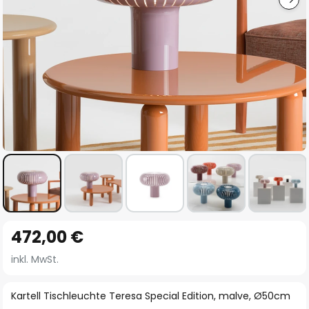
Zum
472,00 €
Anfang
der
inkl. MwSt.
Bildgalerie
springen
Kartell Tischleuchte Teresa Special Edition, malve, Ø50cm