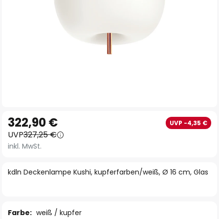
Zum
322,90 €
UVP -4,35 €
Anfang
UVP
327,25 €
der
inkl. MwSt.
Bildgalerie
springen
kdln Deckenlampe Kushi, kupferfarben/weiß, Ø 16 cm, Glas
Farbe:
weiß / kupfer