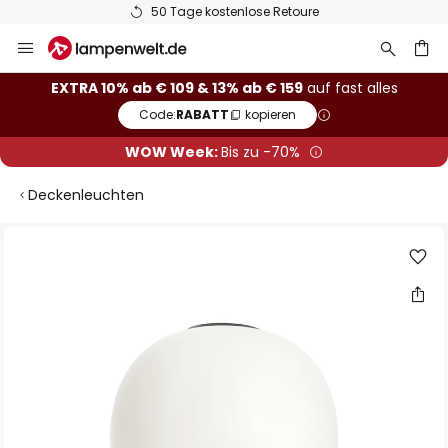
50 Tage kostenlose Retoure
Zum
Inhalt
springen
he
EXTRA 10% ab € 109 & 13% ab € 159
auf fast alles
Code:
RABATT
kopieren
WOW Week:
Bis zu -70%
Deckenleuchten
Zum
Ende
der
Bildgalerie
springen