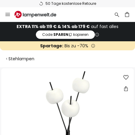
50 Tage kostenlose Retoure
Zum
Inhalt
springen
he
EXTRA 11% ab 119 € & 14% ab 179 €
auf fast alles
Code:
SPAREN
kopieren
Spartage:
Bis zu -70%
Stehlampen
Zum
Ende
der
Bildgalerie
springen