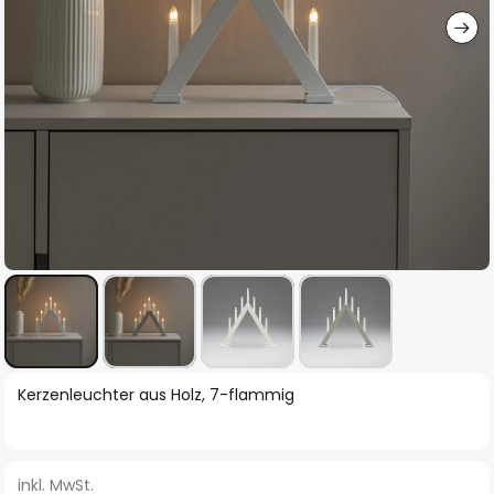
Zum
Kerzenleuchter aus Holz, 7-flammig
Anfang
der
Bildgalerie
inkl. MwSt.