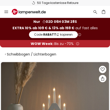
50 Tage kostenlose Retoure
Zum
Inhalt
springen
he
Nur
02D 06H 03M 28S
EXTRA 10% ab 109 € & 13% ab 159 €
auf fast alles
Code:
RABATT
kopieren
WOW Week:
Bis zu -70%
Schwibbogen / Lichterbogen
Zum
Ende
der
Bildgalerie
springen