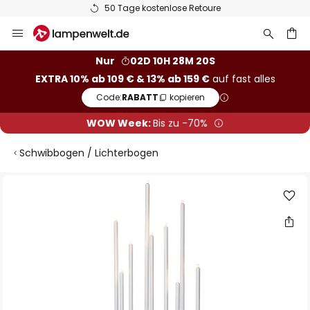
50 Tage kostenlose Retoure
Zum
Inhalt
springen
he
Nur
02D 10H 28M 20S
EXTRA 10% ab 109 € & 13% ab 159 €
auf fast alles
Code:
RABATT
kopieren
WOW Week:
Bis zu -70%
Schwibbogen / Lichterbogen
Zum
Ende
der
Bildgalerie
springen